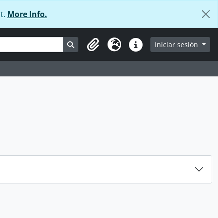
t.
More Info.
Search in browse page
Iniciar sesión
Portapapeles
Idioma
Enlaces rápidos