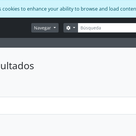
s cookies to enhance your ability to browse and load conten
Búsqueda
Search options
Navegar
ultados