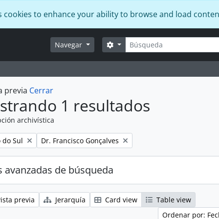
s cookies to enhance your ability to browse and load conten
Búsqueda
Search options
Navegar
a previa
Cerrar
strando 1 resultados
ción archivística
Remove filter:
o do Sul
Dr. Francisco Gonçalves
s avanzadas de búsqueda
ista previa
Jerarquía
Card view
Table view
Ordenar por: Fec