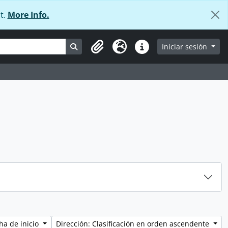
t.
More Info.
Search in browse page
Iniciar sesión
Portapapeles
Idioma
Enlaces rápidos
ha de inicio
Dirección: Clasificación en orden ascendente