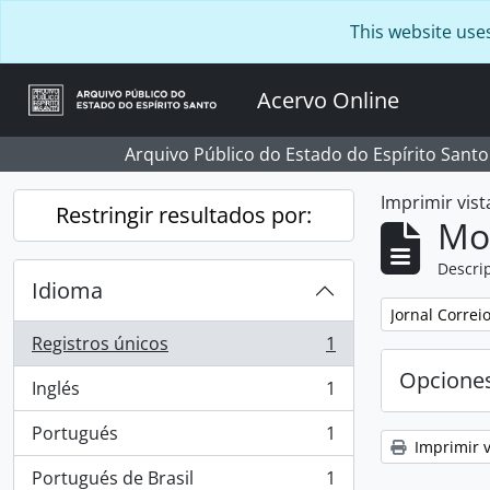
Skip to main content
This website use
Acervo Online
Arquivo Público do Estado do Espírito Santo
Imprimir vist
Restringir resultados por:
Mo
Descrip
Idioma
Remove filter:
Jornal Correi
Registros únicos
1
, 1 resultados
Opcione
Inglés
1
, 1 resultados
Portugués
1
, 1 resultados
Imprimir v
Portugués de Brasil
1
, 1 resultados