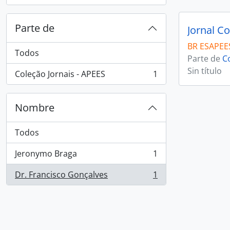
Parte de
Jornal Co
BR ESAPEES
Todos
Parte de
C
Sin título
Coleção Jornais - APEES
1
, 1 resultados
Nombre
Todos
Jeronymo Braga
1
, 1 resultados
Dr. Francisco Gonçalves
1
, 1 resultados