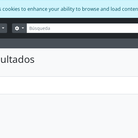
s cookies to enhance your ability to browse and load conten
Búsqueda
Search options
r
ultados