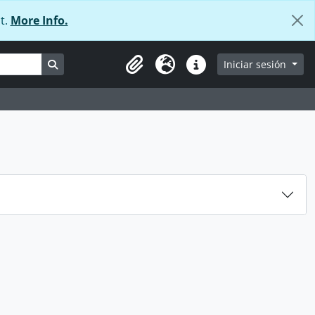
t.
More Info.
Search in browse page
Iniciar sesión
Portapapeles
Idioma
Enlaces rápidos