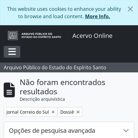
Skip to main content
This website uses cookies to enhance your ability
to browse and load content.
More Info.
Acervo Online
Toggle navigation
Arquivo Público do Estado do Espírito Santo
Não foram encontrados
resultados
Descrição arquivística
Remover filtro:
Remover filtro:
Jornal Correio do Sul
Dossiê
Opções de pesquisa avançada