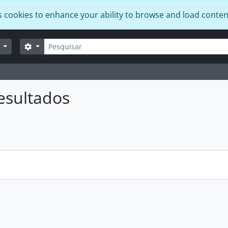
s cookies to enhance your ability to browse and load conten
Pesquisar
Opções de busca
r
esultados