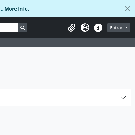
t.
More Info.
Busque na página de navegação
Entrar
Área de transferência
Idioma
Ligações rápidas