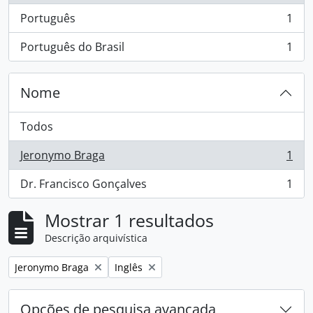
Português
1
, 1 resultados
Português do Brasil
1
, 1 resultados
Nome
Todos
Jeronymo Braga
1
, 1 resultados
Dr. Francisco Gonçalves
1
, 1 resultados
Mostrar 1 resultados
Descrição arquivística
Remover filtro:
Remover filtro:
Jeronymo Braga
Inglês
Opções de pesquisa avançada