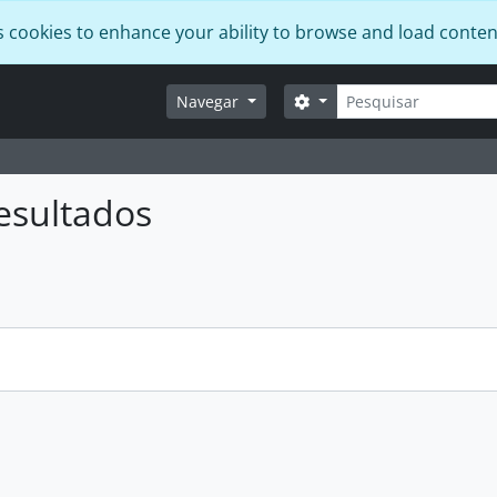
s cookies to enhance your ability to browse and load conten
Pesquisar
Opções de busca
Navegar
esultados