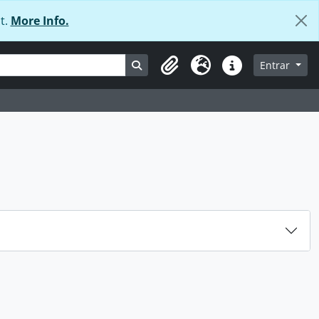
t.
More Info.
Busque na página de navegação
Entrar
Área de transferência
Idioma
Ligações rápidas