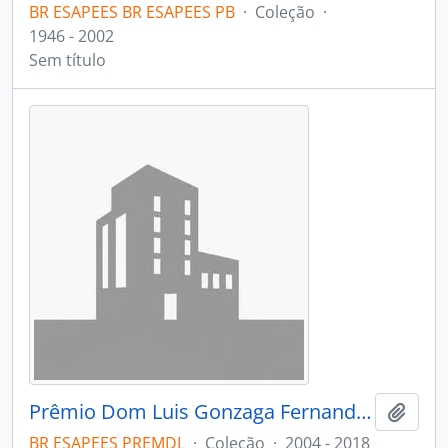
BR ESAPEES BR ESAPEES PB
·
Coleção
·
1946 - 2002
Sem título
Prêmio Dom Luis Gonzaga Fernandes
Adici
BR ESAPEES PREMDL
·
Coleção
·
2004 - 2018