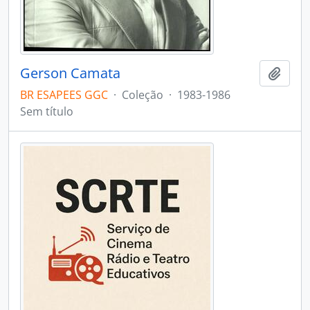
Gerson Camata
Adici
BR ESAPEES GGC
·
Coleção
·
1983-1986
Sem título