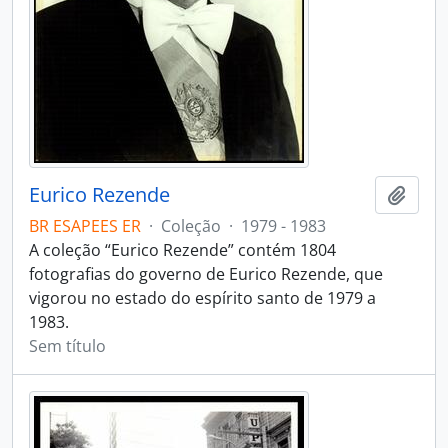
Eurico Rezende
Adici
BR ESAPEES ER
·
Coleção
·
1979 - 1983
A coleção “Eurico Rezende” contém 1804
fotografias do governo de Eurico Rezende, que
vigorou no estado do espírito santo de 1979 a
1983.
Sem título