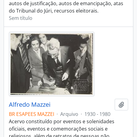
autos de justificação, autos de emancipação, atas
do Tribunal do Júri, recursos eleitorais.
Sem título
Alfredo Mazzei
Adici
BR ESAPEES MAZZEI
·
Arquivo
·
1930 - 1980
Acervo constituído por eventos e solenidades
oficiais, eventos e comemorações sociais e
religiosos, além de retratos de pessoas não