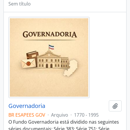
Sem título
Governadoria
Adici
BR ESAPEES GOV
·
Arquivo
·
1770 - 1995
O Fundo Governadoria está dividido nas seguintes
séries documentais: Série 383; Série 751; Série