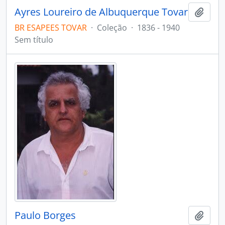
Ayres Loureiro de Albuquerque Tovar
Adici
BR ESAPEES TOVAR
·
Coleção
·
1836 - 1940
Sem título
Paulo Borges
Adici