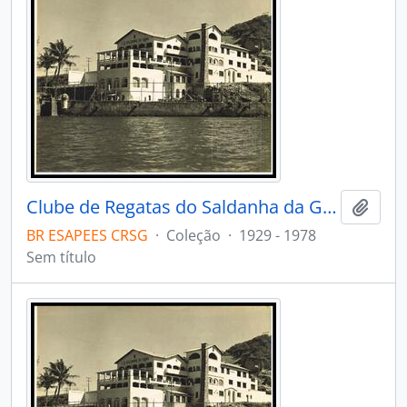
Clube de Regatas do Saldanha da Gama
Adici
BR ESAPEES CRSG
·
Coleção
·
1929 - 1978
Sem título