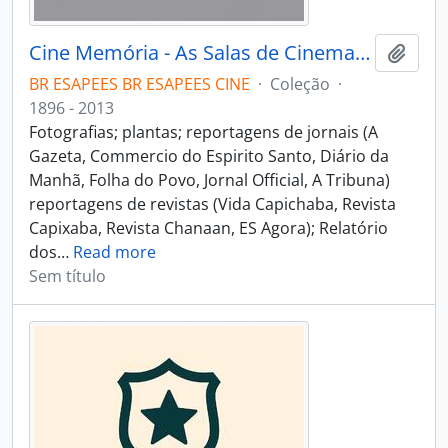
Cine Memória - As Salas de Cinema do Espírito Santo
Adici
BR ESAPEES BR ESAPEES CINE
·
Coleção
·
1896 - 2013
Fotografias; plantas; reportagens de jornais (A
Gazeta, Commercio do Espirito Santo, Diário da
Manhã, Folha do Povo, Jornal Official, A Tribuna)
reportagens de revistas (Vida Capichaba, Revista
Capixaba, Revista Chanaan, ES Agora); Relatório
dos
…
Read more
Sem título