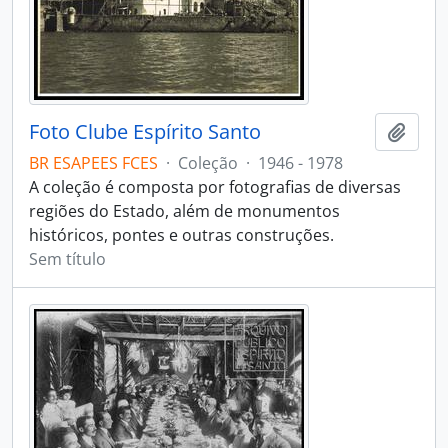
Foto Clube Espírito Santo
Adici
BR ESAPEES FCES
·
Coleção
·
1946 - 1978
A coleção é composta por fotografias de diversas
regiões do Estado, além de monumentos
históricos, pontes e outras construções.
Sem título