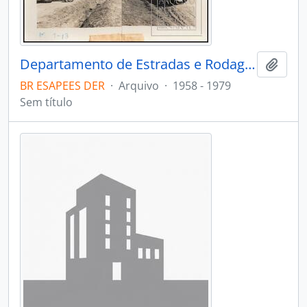
Departamento de Estradas e Rodagens - DER
Adici
BR ESAPEES DER
·
Arquivo
·
1958 - 1979
Sem título