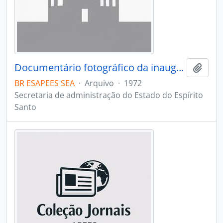
Documentário fotográfico da inauguração da nova sede da secretaria de administração
Adici
BR ESAPEES SEA
·
Arquivo
·
1972
Secretaria de administração do Estado do Espírito
Santo