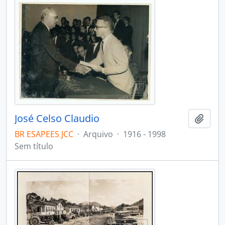
José Celso Claudio
Adici
BR ESAPEES JCC
·
Arquivo
·
1916 - 1998
Sem título