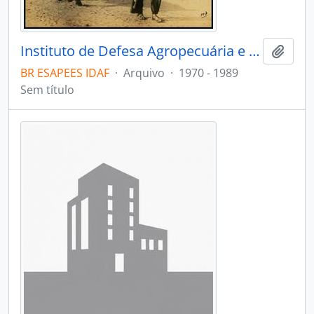
Instituto de Defesa Agropecuária e Florestal do Espírito Santo
Adici
BR ESAPEES IDAF
·
Arquivo
·
1970 - 1989
Sem título