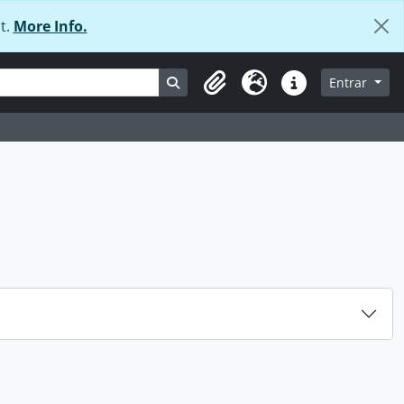
t.
More Info.
Busque na página de navegação
Entrar
Área de transferência
Idioma
Ligações rápidas