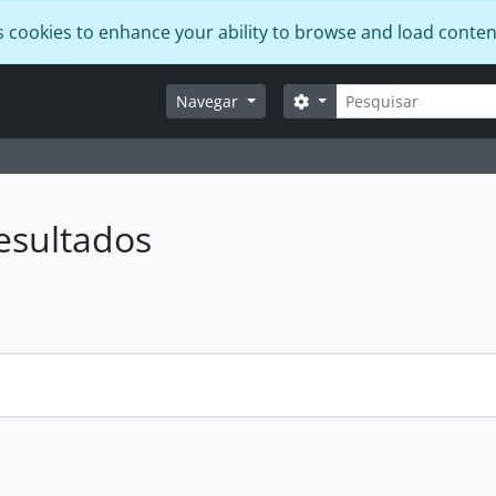
s cookies to enhance your ability to browse and load conten
Pesquisar
Opções de busca
Navegar
esultados