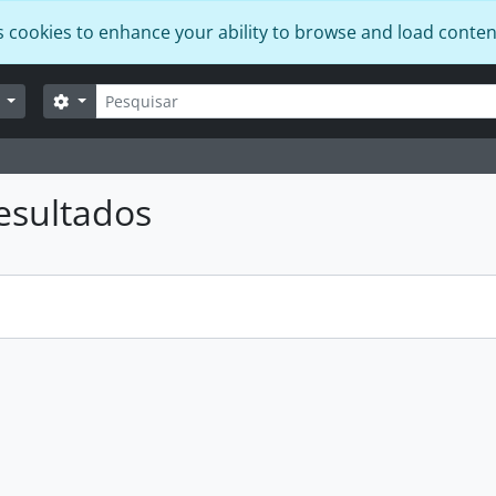
s cookies to enhance your ability to browse and load conten
Pesquisar
Opções de busca
r
esultados