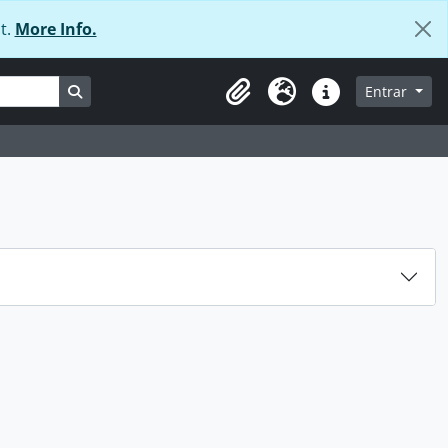
t.
More Info.
Busque na página de navegação
Entrar
Área de transferência
Idioma
Ligações rápidas