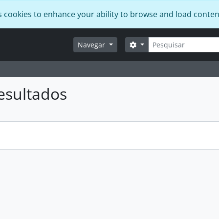
s cookies to enhance your ability to browse and load conten
Pesquisar
Opções de busca
Navegar
esultados