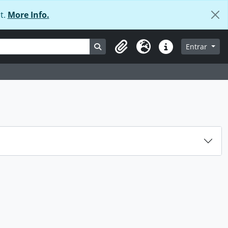
t.
More Info.
Busque na página de navegação
Entrar
Área de transferência
Idioma
Ligações rápidas