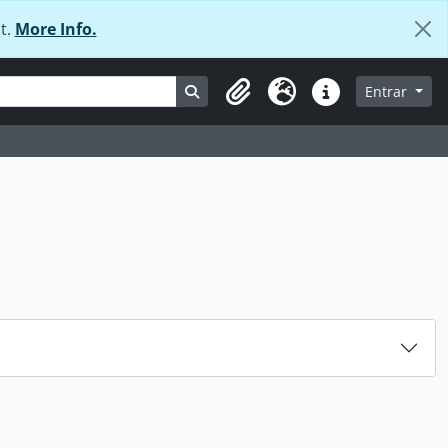
t.
More Info.
Busque na página de navegação
Entrar
Área de transferência
Idioma
Ligações rápidas