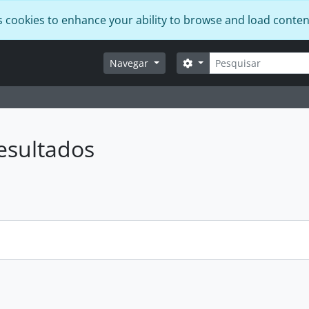
s cookies to enhance your ability to browse and load conten
Pesquisar
Opções de busca
Navegar
esultados