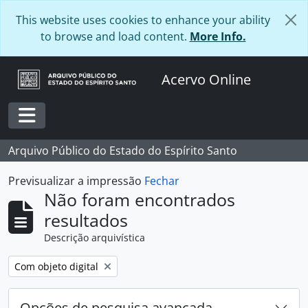
Skip to main content
This website uses cookies to enhance your ability
to browse and load content.
More Info.
Acervo Online
Toggle navigation
Arquivo Público do Estado do Espírito Santo
Previsualizar a impressão
Fechar
Não foram encontrados
resultados
Descrição arquivística
Remover filtro:
Com objeto digital
Opções de pesquisa avançada