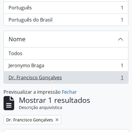
Português
1
, 1 resultados
Português do Brasil
1
, 1 resultados
Nome
Todos
Jeronymo Braga
1
, 1 resultados
Dr. Francisco Gonçalves
1
, 1 resultados
Previsualizar a impressão
Fechar
Mostrar 1 resultados
Descrição arquivística
Remover filtro:
Dr. Francisco Gonçalves