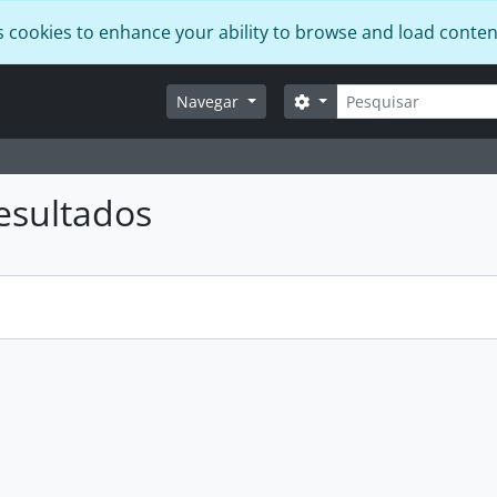
s cookies to enhance your ability to browse and load conten
Pesquisar
Opções de busca
Navegar
esultados