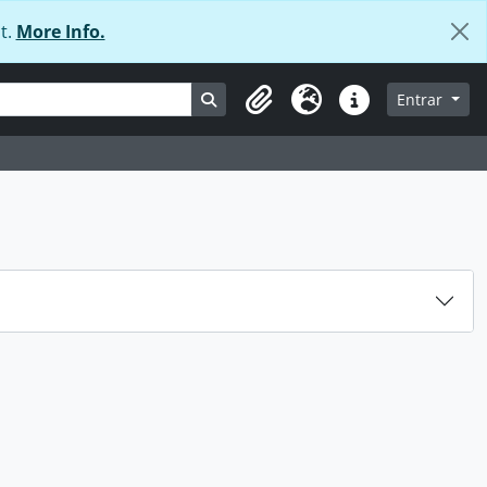
t.
More Info.
Busque na página de navegação
Entrar
Área de transferência
Idioma
Ligações rápidas