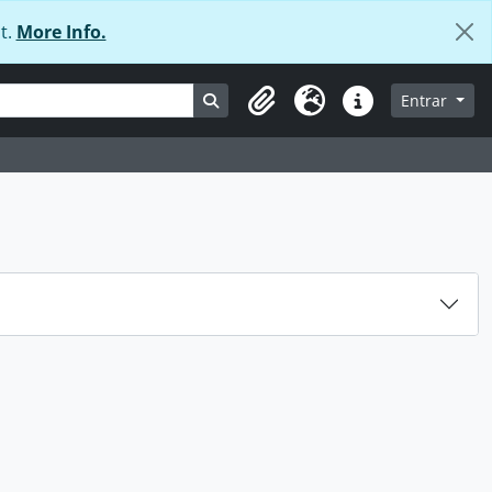
t.
More Info.
Busque na página de navegação
Entrar
Área de transferência
Idioma
Ligações rápidas