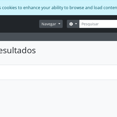
s cookies to enhance your ability to browse and load conten
Pesquisar
Opções de busca
Navegar
esultados