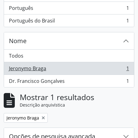
Português
1
, 1 resultados
Português do Brasil
1
, 1 resultados
Nome
Todos
Jeronymo Braga
1
, 1 resultados
Dr. Francisco Gonçalves
1
, 1 resultados
Mostrar 1 resultados
Descrição arquivística
Remover filtro:
Jeronymo Braga
Opções de pesquisa avançada