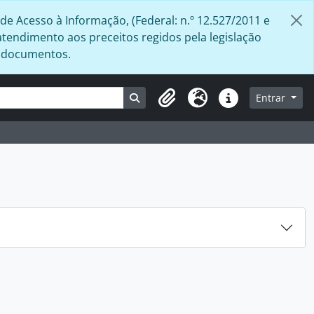
de Acesso à Informação, (Federal: n.º 12.527/2011 e
atendimento aos preceitos regidos pela legislação
s documentos.
Busque na página de navegação
Entrar
Área de Transferência
Idioma
Atalhos