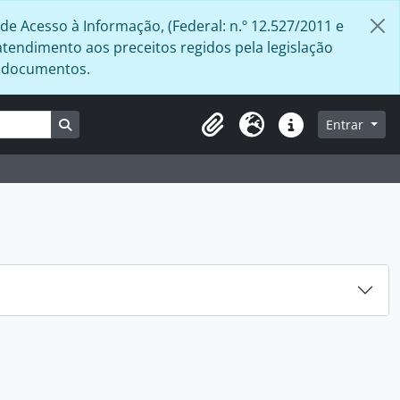
de Acesso à Informação, (Federal: n.º 12.527/2011 e
atendimento aos preceitos regidos pela legislação
s documentos.
Busque na página de navegação
Entrar
Área de Transferência
Idioma
Atalhos