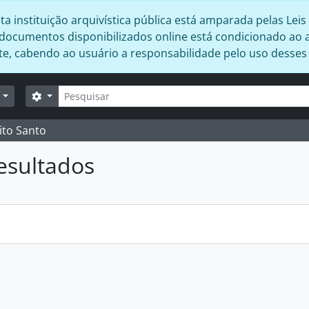
 instituição arquivística pública está amparada pelas Leis 
s documentos disponibilizados online está condicionado ao 
ente, cabendo ao usuário a responsabilidade pelo uso desse
Buscar
Opções de busca
r
ito Santo
esultados