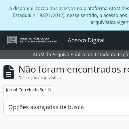
Skip to main content
A disponibilização dos acervos na plataforma AtoM desta
Estadual n.º 9.871/2012), nesse sentido, o acesso ao
arquivística vig
Acervo Digital
AtoM do Arquivo Público do Estado do Espír
Não foram encontrados r
Descrição arquivística
Remover filtro:
Jornal Correio do Sul
Opções avançadas de busca