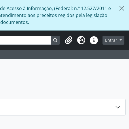
de Acesso à Informação, (Federal: n.º 12.527/2011 e
atendimento aos preceitos regidos pela legislação
s documentos.
Busque na página de navegação
Entrar
Área de Transferência
Idioma
Atalhos