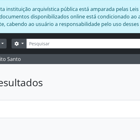
 instituição arquivística pública está amparada pelas Leis 
s documentos disponibilizados online está condicionado ao 
ente, cabendo ao usuário a responsabilidade pelo uso desse
Buscar
Opções de busca
r
ito Santo
esultados