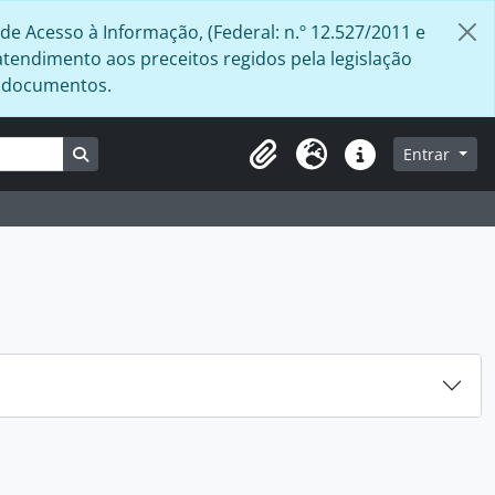
de Acesso à Informação, (Federal: n.º 12.527/2011 e
atendimento aos preceitos regidos pela legislação
s documentos.
Busque na página de navegação
Entrar
Área de Transferência
Idioma
Atalhos