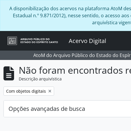
Skip to main content
A disponibilização dos acervos na plataforma AtoM desta
Estadual n.º 9.871/2012), nesse sentido, o acesso ao
arquivística vig
Acervo Digital
AtoM do Arquivo Público do Estado do Espír
Não foram encontrados r
Descrição arquivística
Remover filtro:
Com objetos digitais
Opções avançadas de busca