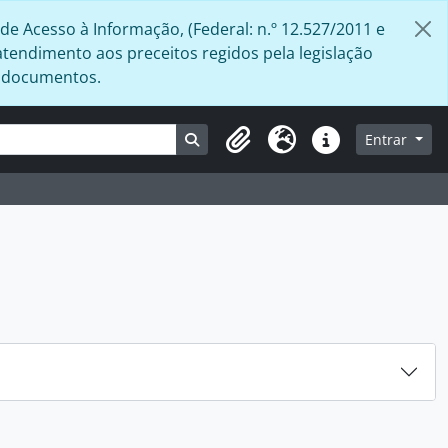
de Acesso à Informação, (Federal: n.º 12.527/2011 e
atendimento aos preceitos regidos pela legislação
s documentos.
Busque na página de navegação
Entrar
Área de Transferência
Idioma
Atalhos