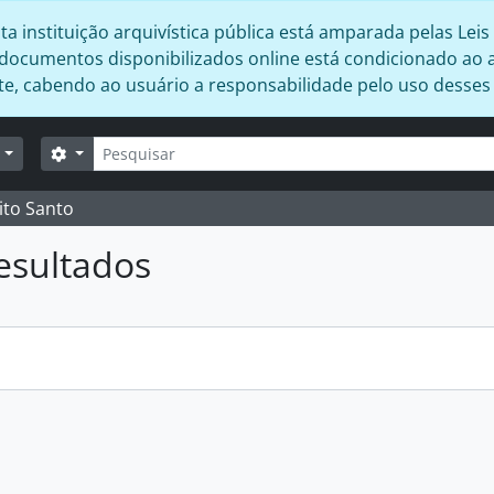
 instituição arquivística pública está amparada pelas Leis 
s documentos disponibilizados online está condicionado ao 
ente, cabendo ao usuário a responsabilidade pelo uso desse
Buscar
Opções de busca
r
ito Santo
esultados