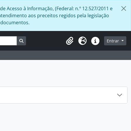
de Acesso à Informação, (Federal: n.º 12.527/2011 e
atendimento aos preceitos regidos pela legislação
s documentos.
Busque na página de navegação
Entrar
Área de Transferência
Idioma
Atalhos