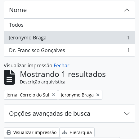
Nome
Todos
Jeronymo Braga
1
, 1 resultados
Dr. Francisco Gonçalves
1
, 1 resultados
Visualizar impressão
Fechar
Mostrando 1 resultados
Descrição arquivística
Remover filtro:
Remover filtro:
Jornal Correio do Sul
Jeronymo Braga
Opções avançadas de busca
Visualizar impressão
Hierarquia