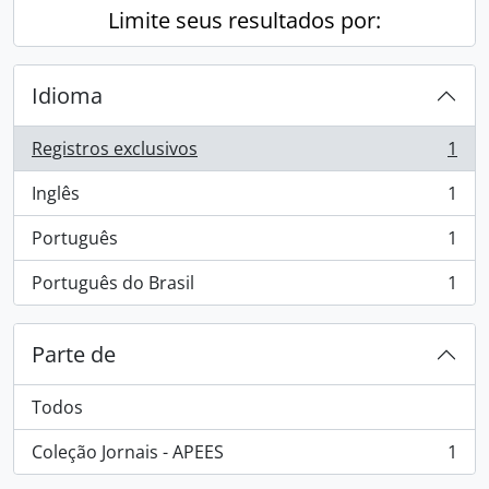
Limite seus resultados por:
Idioma
Registros exclusivos
1
, 1 resultados
Inglês
1
, 1 resultados
Português
1
, 1 resultados
Português do Brasil
1
, 1 resultados
Parte de
Todos
Coleção Jornais - APEES
1
, 1 resultados