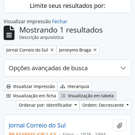
Limite seus resultados por:
Visualizar impressão
Fechar
Mostrando 1 resultados
Descrição arquivística
Remover filtro:
Remover filtro:
Jornal Correio do Sul
Jeronymo Braga
Opções avançadas de busca
Visualizar impressão
Hierarquia
Visualização em ficha
Visualização em tabela
Ordenar por: Identificador
Ordem: Decrescente
Jornal Correio do Sul
Adici
BR ESAPEES JOR.1.JCS
·
Série
·
1928 - 1994