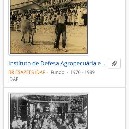
Instituto de Defesa Agropecuária e Florestal do Espírito Santo
Adici
BR ESAPEES IDAF
·
Fundo
·
1970 - 1989
IDAF