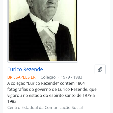
Eurico Rezende
Adici
BR ESAPEES ER
·
Coleção
·
1979 - 1983
A coleção “Eurico Rezende” contém 1804
fotografias do governo de Eurico Rezende, que
vigorou no estado do espírito santo de 1979 a
1983.
Centro Estadual da Comunicação Social