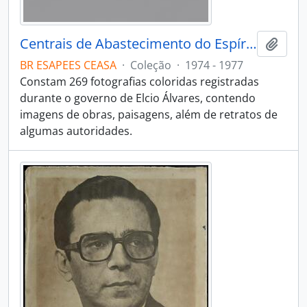
Centrais de Abastecimento do Espírito Santo
Adici
BR ESAPEES CEASA
·
Coleção
·
1974 - 1977
Constam 269 fotografias coloridas registradas
durante o governo de Elcio Álvares, contendo
imagens de obras, paisagens, além de retratos de
algumas autoridades.