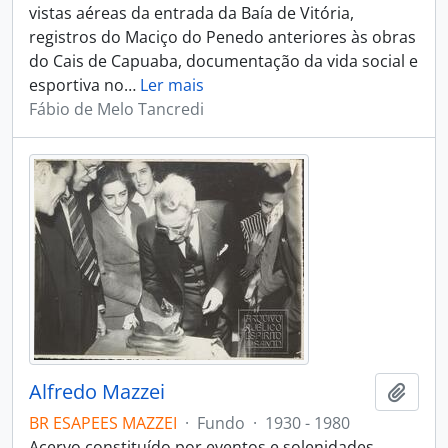
vistas aéreas da entrada da Baía de Vitória,
registros do Maciço do Penedo anteriores às obras
do Cais de Capuaba, documentação da vida social e
esportiva no
…
Ler mais
Fábio de Melo Tancredi
Alfredo Mazzei
Adici
BR ESAPEES MAZZEI
·
Fundo
·
1930 - 1980
Acervo constituído por eventos e solenidades