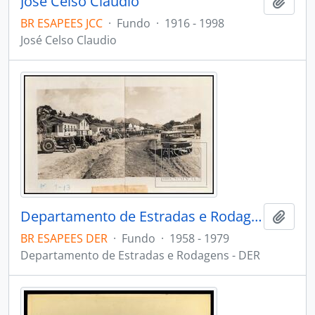
José Celso Claudio
Adici
BR ESAPEES JCC
·
Fundo
·
1916 - 1998
José Celso Claudio
Departamento de Estradas e Rodagens - DER
Adici
BR ESAPEES DER
·
Fundo
·
1958 - 1979
Departamento de Estradas e Rodagens - DER