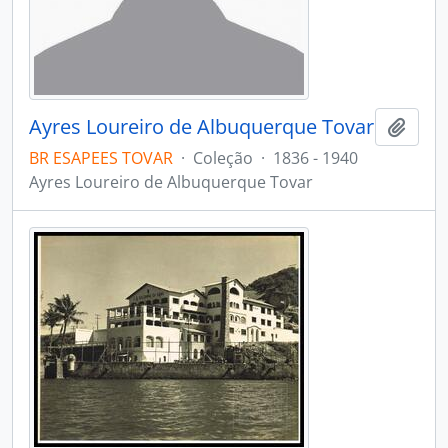
Ayres Loureiro de Albuquerque Tovar
Adici
BR ESAPEES TOVAR
·
Coleção
·
1836 - 1940
Ayres Loureiro de Albuquerque Tovar