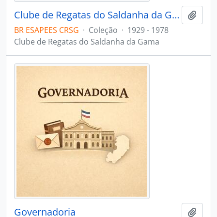
Clube de Regatas do Saldanha da Gama
Adici
BR ESAPEES CRSG
·
Coleção
·
1929 - 1978
Clube de Regatas do Saldanha da Gama
Governadoria
Adici