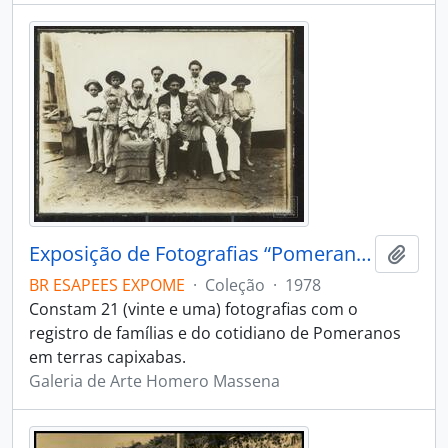
Exposição de Fotografias “Pomeranos”, em 1978, por Galeria Homero Massena
Adici
BR ESAPEES EXPOME
·
Coleção
·
1978
Constam 21 (vinte e uma) fotografias com o
registro de famílias e do cotidiano de Pomeranos
em terras capixabas.
Galeria de Arte Homero Massena