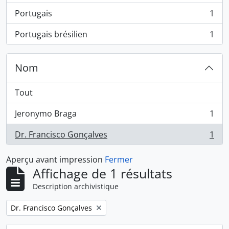
Portugais
1
, 1 résultats
Portugais brésilien
1
, 1 résultats
Nom
Tout
Jeronymo Braga
1
, 1 résultats
Dr. Francisco Gonçalves
1
, 1 résultats
Aperçu avant impression
Fermer
Affichage de 1 résultats
Description archivistique
Remove filter:
Dr. Francisco Gonçalves