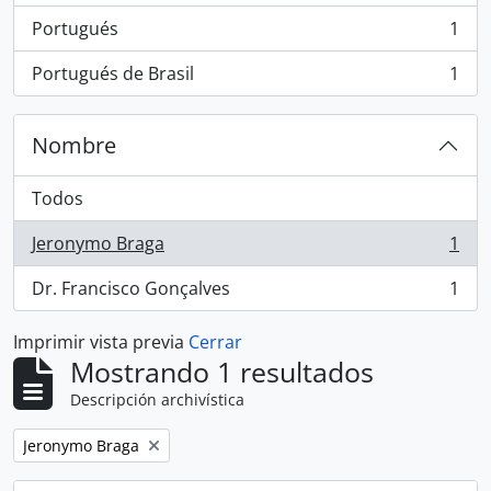
Portugués
1
, 1 resultados
Portugués de Brasil
1
, 1 resultados
Nombre
Todos
Jeronymo Braga
1
, 1 resultados
Dr. Francisco Gonçalves
1
, 1 resultados
Imprimir vista previa
Cerrar
Mostrando 1 resultados
Descripción archivística
Remove filter:
Jeronymo Braga