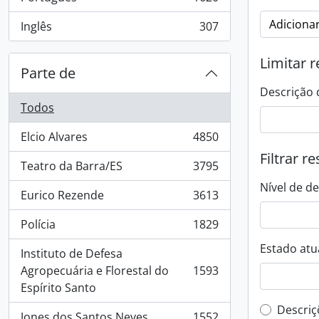
, 1620 resultados
Adicionar
Inglês
307
, 307 resultados
Limitar r
Parte de
Descrição 
Todos
Elcio Alvares
4850
, 4850 resultados
Filtrar r
Teatro da Barra/ES
3795
, 3795 resultados
Nível de d
Eurico Rezende
3613
, 3613 resultados
Polícia
1829
, 1829 resultados
Estado atua
Instituto de Defesa
Agropecuária e Florestal do
1593
, 1593 resultados
Espírito Santo
Filtro 
Descriç
Jones dos Santos Neves
1552