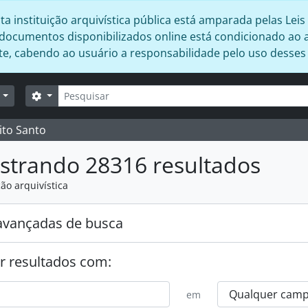
 instituição arquivística pública está amparada pelas Leis 
s documentos disponibilizados online está condicionado ao 
ente, cabendo ao usuário a responsabilidade pelo uso desse
Buscar
Opções de busca
r
ito Santo
strando 28316 resultados
ão arquivística
avançadas de busca
r resultados com:
em