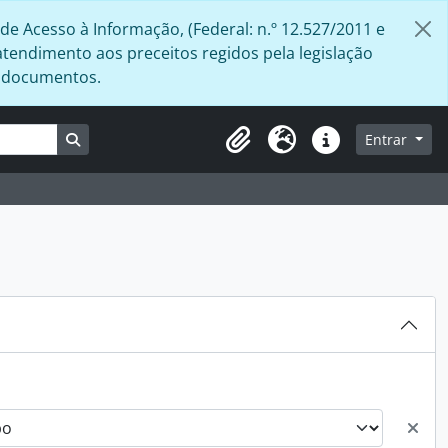
de Acesso à Informação, (Federal: n.º 12.527/2011 e
atendimento aos preceitos regidos pela legislação
s documentos.
Busque na página de navegação
Entrar
Área de Transferência
Idioma
Atalhos