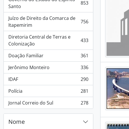
853
, 853 resultados
Santo
Juízo de Direito da Comarca de
756
, 756 resultados
Itapemirim
Diretoria Central de Terras e
433
, 433 resultados
Colonização
Doação Familiar
361
, 361 resultados
Jerônimo Monteiro
336
, 336 resultados
IDAF
290
, 290 resultados
Polícia
281
, 281 resultados
Jornal Correio do Sul
278
, 278 resultados
Nome