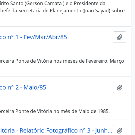
ito Santo (Gerson Camata ) e o Presidente da
Chefe da Secretaria de Planejamento (João Sayad) sobre
ico n° 1 - Fev/Mar/Abr/85
Adici
ceira Ponte de Vitória nos meses de Fevereiro, Março
co n° 2 - Maio/85
Adici
ceira Ponte de Vitória no mês de Maio de 1985.
Odebretch - Terceira Ponte de Vitória - Relatório Fotográfico n° 3 - Junho/85
Adici