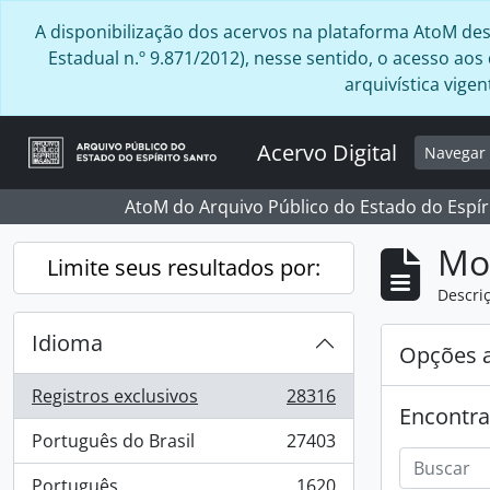
Skip to main content
A disponibilização dos acervos na plataforma AtoM desta
Estadual n.º 9.871/2012), nesse sentido, o acesso ao
arquivística vig
Acervo Digital
Navega
AtoM do Arquivo Público do Estado do Espír
Mo
Limite seus resultados por:
Descriç
Idioma
Opções 
Registros exclusivos
28316
, 28316 resultados
Encontra
Português do Brasil
27403
, 27403 resultados
Português
1620