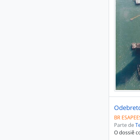
Odebretch
BR ESAPEE
Parte de
T
O dossiê c