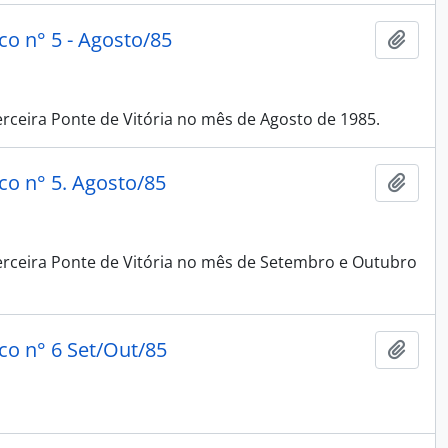
ico n° 5 - Agosto/85
Adici
ceira Ponte de Vitória no mês de Agosto de 1985.
ico n° 5. Agosto/85
Adici
rceira Ponte de Vitória no mês de Setembro e Outubro
ico n° 6 Set/Out/85
Adici