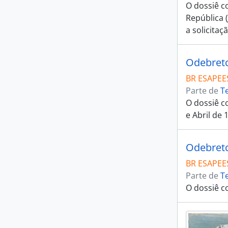
O dossiê c
República 
a solicitaç
Odebretch
BR ESAPEE
Parte de
T
O dossiê c
e Abril de 
Odebretch
BR ESAPEE
Parte de
T
O dossiê c