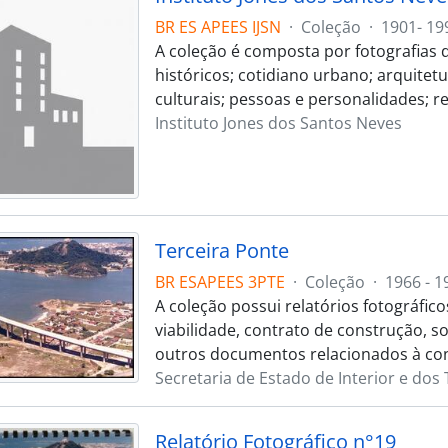
BR ES APEES IJSN
·
Coleção
·
1901- 19
A coleção é composta por fotografias
históricos; cotidiano urbano; arquitet
culturais; pessoas e personalidades; r
Instituto Jones dos Santos Neves
Terceira Ponte
BR ESAPEES 3PTE
·
Coleção
·
1966 - 1
A coleção possui relatórios fotográfic
viabilidade, contrato de construção, s
outros documentos relacionados à con
Secretaria de Estado de Interior e dos
Relatório Fotográfico n°19