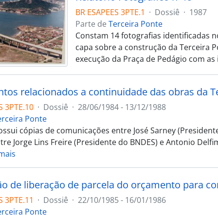
BR ESAPEES 3PTE.1
·
Dossiê
·
1987
Parte de
Terceira Ponte
Constam 14 fotografias identificadas no
capa sobre a construção da Terceira Po
execução da Praça de Pedágio com as 
os relacionados a continuidade das obras da Ter
S 3PTE.10
·
Dossiê
·
28/06/1984 - 13/12/1988
erceira Ponte
ossui cópias de comunicações entre José Sarney (President
ntre Jorge Lins Freire (Presidente do BNDES) e Antonio Delf
mais
ção de liberação de parcela do orçamento para co
S 3PTE.11
·
Dossiê
·
22/10/1985 - 16/01/1986
erceira Ponte