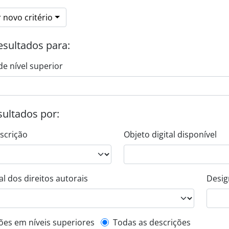
 novo critério
esultados para:
de nível superior
esultados por:
escrição
Objeto digital disponível
l dos direitos autorais
Desig
de descrição de nível superior
ões em níveis superiores
Todas as descrições