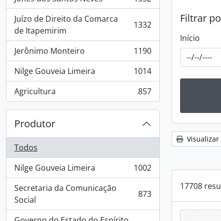
, 1552 resultados
Filtrar p
Juízo de Direito da Comarca
1332
, 1332 resultados
de Itapemirim
Início
Jerônimo Monteiro
1190
, 1190 resultados
Nilge Gouveia Limeira
1014
, 1014 resultados
Agricultura
857
, 857 resultados
Produtor
Visualizar
Todos
Nilge Gouveia Limeira
1002
, 1002 resultados
17708 resu
Secretaria da Comunicação
873
, 873 resultados
Social
Governo do Estado do Espírito