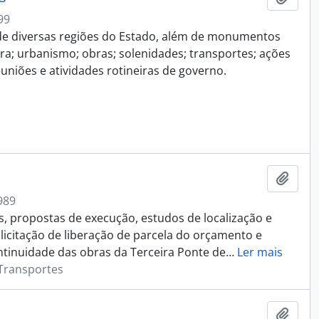
99
 de diversas regiões do Estado, além de monumentos
ura; urbanismo; obras; solenidades; transportes; ações
euniões e atividades rotineiras de governo.
Adici
989
os, propostas de execução, estudos de localização e
olicitação de liberação de parcela do orçamento e
tinuidade das obras da Terceira Ponte de
…
Ler mais
 Transportes
Adici