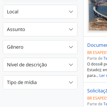
Local
Assunto
Document
Gênero
BR ESAPEE
Parte de
T
Nível de descrição
O dossiê p
Estado); e
para
…
Ler 
Tipo de mídia
Solicita
BR ESAPEE
Parte de
T