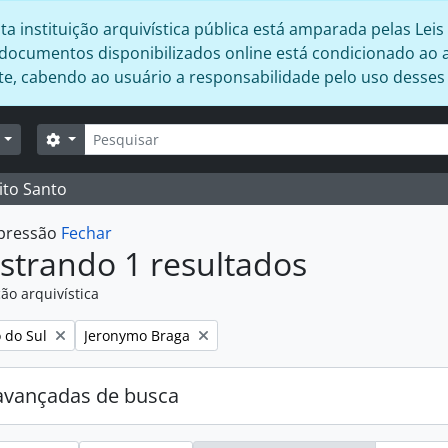
 instituição arquivística pública está amparada pelas Leis 
s documentos disponibilizados online está condicionado ao 
ente, cabendo ao usuário a responsabilidade pelo uso desse
Buscar
Opções de busca
r
ito Santo
mpressão
Fechar
strando 1 resultados
ão arquivística
:
Remover filtro:
o do Sul
Jeronymo Braga
avançadas de busca