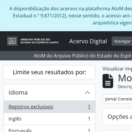
Skip to main content
A disponibilização dos acervos na plataforma AtoM desta
Estadual n.º 9.871/2012), nesse sentido, o acesso ao
arquivística vig
Acervo Digital
Navega
AtoM do Arquivo Público do Estado do Espír
Visualizar i
Limite seus resultados por:
Mo
Descriç
Idioma
Remover filtro
Jornal Correi
Registros exclusivos
1
, 1 resultados
Opções 
Inglês
1
, 1 resultados
Português
1