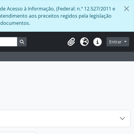
de Acesso à Informação, (Federal: n.º 12.527/2011 e
atendimento aos preceitos regidos pela legislação
s documentos.
Busque na página de navegação
Entrar
Área de Transferência
Idioma
Atalhos