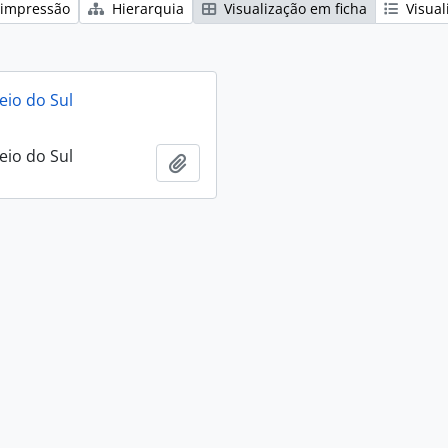
 impressão
Hierarquia
Visualização em ficha
Visual
eio do Sul
eio do Sul
Adicionar a área de transferência