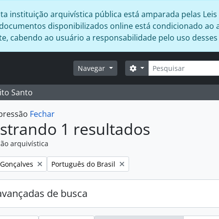
 instituição arquivística pública está amparada pelas Leis 
s documentos disponibilizados online está condicionado ao 
ente, cabendo ao usuário a responsabilidade pelo uso desse
Buscar
Opções de busca
Navegar
ito Santo
mpressão
Fechar
strando 1 resultados
ão arquivística
:
Remover filtro:
 Gonçalves
Português do Brasil
avançadas de busca