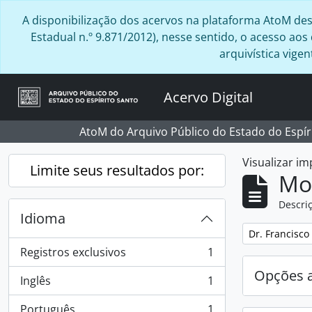
Skip to main content
A disponibilização dos acervos na plataforma AtoM desta
Estadual n.º 9.871/2012), nesse sentido, o acesso ao
arquivística vig
Acervo Digital
AtoM do Arquivo Público do Estado do Espír
Visualizar i
Limite seus resultados por:
Mo
Descriç
Idioma
Remover filtro
Dr. Francisco
Registros exclusivos
1
, 1 resultados
Opções 
Inglês
1
, 1 resultados
Português
1