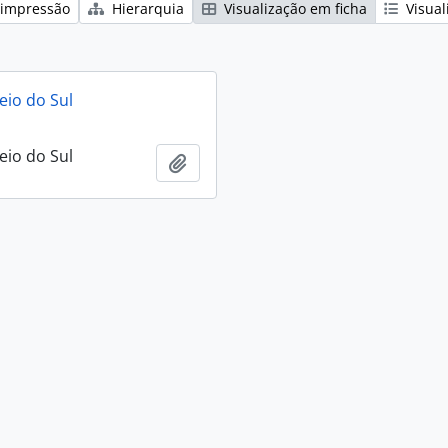
 impressão
Hierarquia
Visualização em ficha
Visual
eio do Sul
eio do Sul
Adicionar a área de transferência