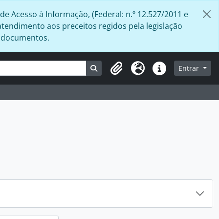
de Acesso à Informação, (Federal: n.º 12.527/2011 e
atendimento aos preceitos regidos pela legislação
s documentos.
Busque na página de navegação
Entrar
Área de Transferência
Idioma
Atalhos