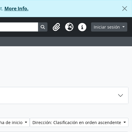
t.
More Info.
Search in browse page
Iniciar sesión
Portapapeles
Idioma
Enlaces rápidos
ha de inicio
Dirección: Clasificación en orden ascendente