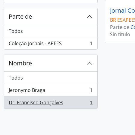
Jornal Co
Parte de
BR ESAPEES
Parte de
C
Todos
Sin título
Coleção Jornais - APEES
1
, 1 resultados
Nombre
Todos
Jeronymo Braga
1
, 1 resultados
Dr. Francisco Gonçalves
1
, 1 resultados