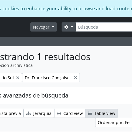
s cookies to enhance your ability to browse and load conten
Búsqueda
Search options
Navegar
strando 1 resultados
ción archivística
Remove filter:
o do Sul
Dr. Francisco Gonçalves
s avanzadas de búsqueda
ista previa
Jerarquía
Card view
Table view
Ordenar por: Fec