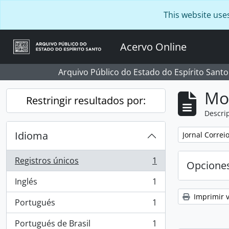
Skip to main content
This website use
Acervo Online
Arquivo Público do Estado do Espírito Santo
Mo
Restringir resultados por:
Descrip
Idioma
Remove filter:
Jornal Correi
Registros únicos
1
Opcione
, 1 resultados
Inglés
1
, 1 resultados
Imprimir v
Portugués
1
, 1 resultados
Portugués de Brasil
1
, 1 resultados