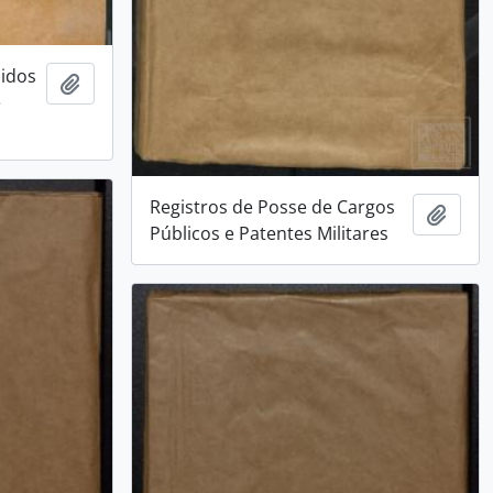
didos
Adicionar a área de transferência
e
Registros de Posse de Cargos
Adici
Públicos e Patentes Militares