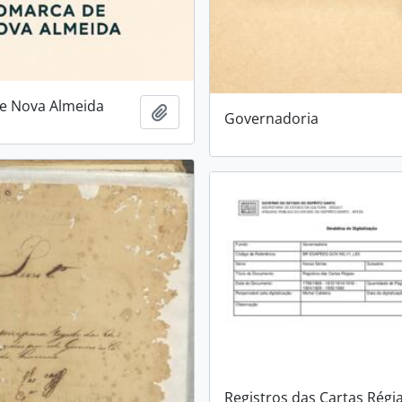
e Nova Almeida
Adicionar a área de transferência
Governadoria
Registros das Cartas Régi