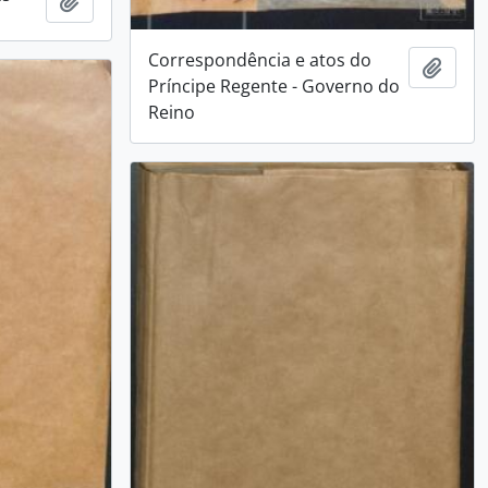
Adicionar a área de transferência
Correspondência e atos do
Adici
Príncipe Regente - Governo do
Reino