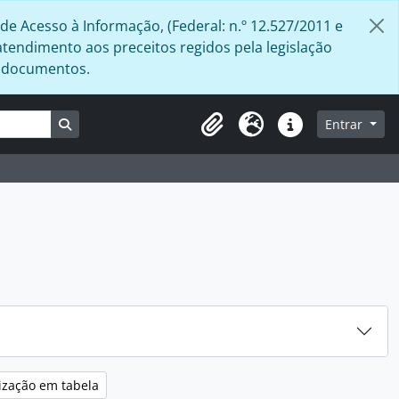
de Acesso à Informação, (Federal: n.º 12.527/2011 e
atendimento aos preceitos regidos pela legislação
s documentos.
Busque na página de navegação
Entrar
Área de Transferência
Idioma
Atalhos
ização em tabela