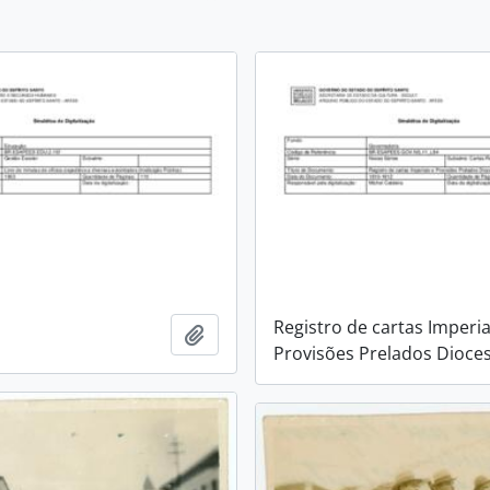
Registro de cartas Imperia
Adicionar a área de transferência
Provisões Prelados Dioce