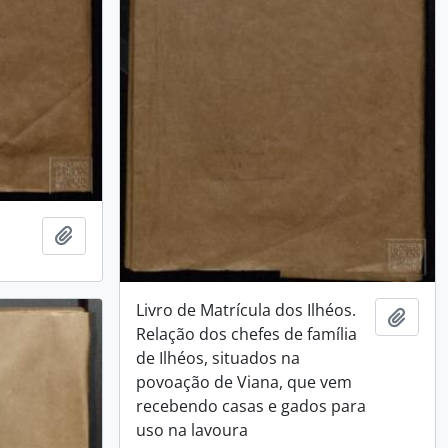
Adicionar a área de transferência
Livro de Matrícula dos Ilhéos.
Adici
Relação dos chefes de família
de Ilhéos, situados na
povoação de Viana, que vem
recebendo casas e gados para
uso na lavoura