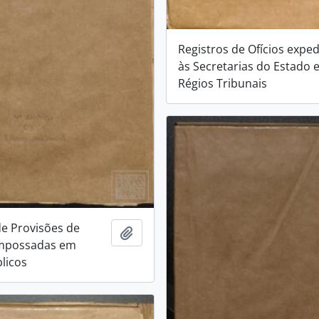
Registros de Ofícios expe
às Secretarias do Estado 
Régios Tribunais
de Provisões de
Adicionar a área de transferência
mpossadas em
licos