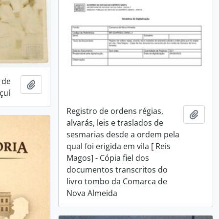
 de
Adicionar a área de transferência
çuí
Registro de ordens régias,
Adici
alvarás, leis e traslados de
sesmarias desde a ordem pela
qual foi erigida em vila [ Reis
Magos] - Cópia fiel dos
documentos transcritos do
livro tombo da Comarca de
Nova Almeida