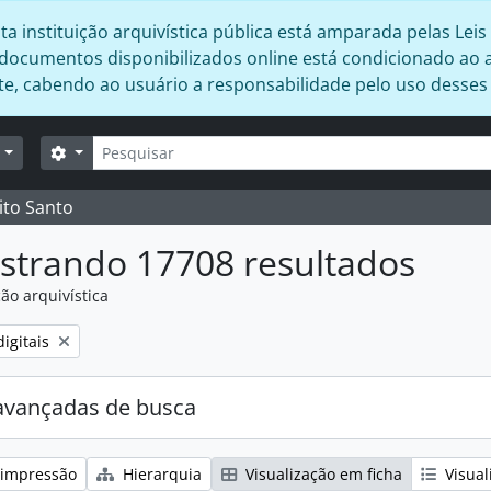
 instituição arquivística pública está amparada pelas Leis 
s documentos disponibilizados online está condicionado ao 
ente, cabendo ao usuário a responsabilidade pelo uso desse
Buscar
Opções de busca
r
ito Santo
strando 17708 resultados
ão arquivística
:
igitais
avançadas de busca
 impressão
Hierarquia
Visualização em ficha
Visual