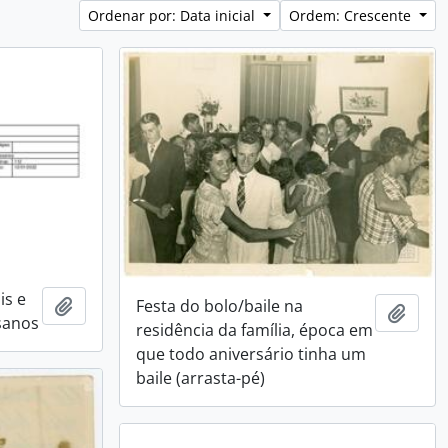
Ordenar por: Data inicial
Ordem: Crescente
is e
Adicionar a área de transferência
Festa do bolo/baile na
Adici
sanos
residência da família, época em
que todo aniversário tinha um
baile (arrasta-pé)