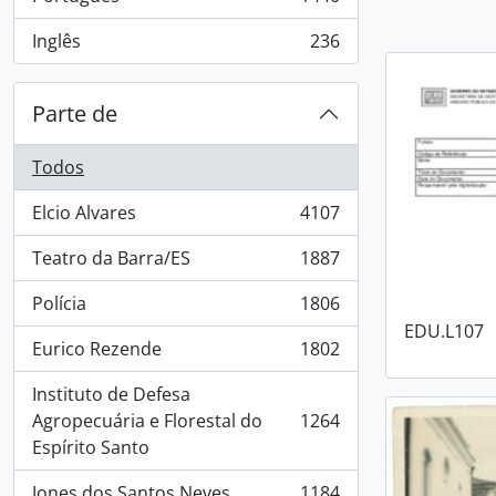
, 1440 resultados
Inglês
236
, 236 resultados
Parte de
Todos
Elcio Alvares
4107
, 4107 resultados
Teatro da Barra/ES
1887
, 1887 resultados
Polícia
1806
, 1806 resultados
EDU.L107
Eurico Rezende
1802
, 1802 resultados
Instituto de Defesa
Agropecuária e Florestal do
1264
, 1264 resultados
Espírito Santo
Jones dos Santos Neves
1184