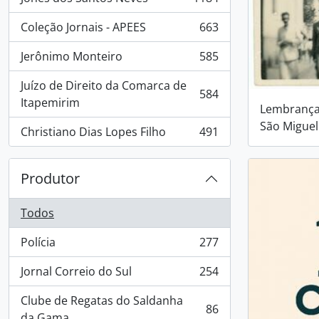
, 1184 resultados
Coleção Jornais - APEES
663
, 663 resultados
Jerônimo Monteiro
585
, 585 resultados
Juízo de Direito da Comarca de
584
, 584 resultados
Itapemirim
Lembrança
São Miguel
Christiano Dias Lopes Filho
491
, 491 resultados
Produtor
Todos
Polícia
277
, 277 resultados
Jornal Correio do Sul
254
, 254 resultados
Clube de Regatas do Saldanha
86
, 86 resultados
da Gama