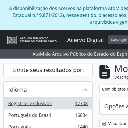
Skip to main content
A disponibilização dos acervos na plataforma AtoM desta
Estadual n.º 9.871/2012), nesse sentido, o acesso ao
arquivística vig
Acervo Digital
Navega
AtoM do Arquivo Público do Estado do Espír
Mo
Limite seus resultados por:
Descriç
Idioma
Remover filtro
Com objetos d
Registros exclusivos
17708
Opções 
, 17708 resultados
Português do Brasil
16834
, 16834 resultados
Visualizar
Português
1440