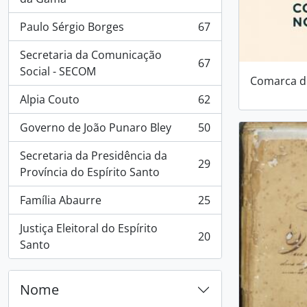
Paulo Sérgio Borges
67
, 67 resultados
Secretaria da Comunicação
67
, 67 resultados
Social - SECOM
Comarca d
Alpia Couto
62
, 62 resultados
Governo de João Punaro Bley
50
, 50 resultados
Secretaria da Presidência da
29
, 29 resultados
Província do Espírito Santo
Família Abaurre
25
, 25 resultados
Justiça Eleitoral do Espírito
20
, 20 resultados
Santo
Nome