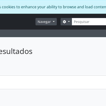
s cookies to enhance your ability to browse and load conten
Pesquisar
Opções de busca
Navegar
esultados