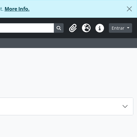
t.
More Info.
Busque na página de navegação
Entrar
Área de transferência
Idioma
Ligações rápidas