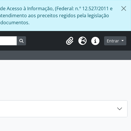
de Acesso à Informação, (Federal: n.º 12.527/2011 e
atendimento aos preceitos regidos pela legislação
s documentos.
Busque na página de navegação
Entrar
Área de Transferência
Idioma
Atalhos