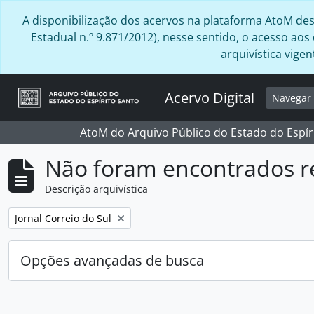
Skip to main content
A disponibilização dos acervos na plataforma AtoM desta
Estadual n.º 9.871/2012), nesse sentido, o acesso ao
arquivística vig
Acervo Digital
Navega
AtoM do Arquivo Público do Estado do Espír
Não foram encontrados r
Descrição arquivística
Remover filtro:
Jornal Correio do Sul
Opções avançadas de busca