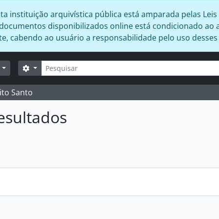
 instituição arquivística pública está amparada pelas Leis 
s documentos disponibilizados online está condicionado ao 
ente, cabendo ao usuário a responsabilidade pelo uso desse
Buscar
Opções de busca
r
ito Santo
esultados