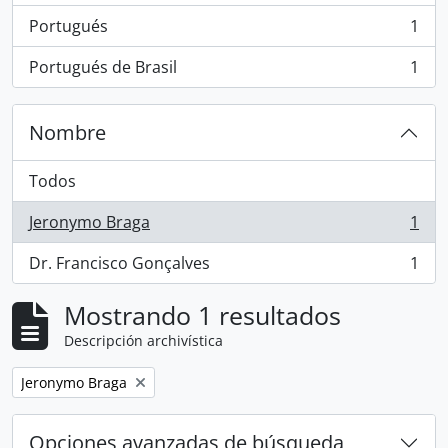
Portugués
1
, 1 resultados
Portugués de Brasil
1
, 1 resultados
Nombre
Todos
Jeronymo Braga
1
, 1 resultados
Dr. Francisco Gonçalves
1
, 1 resultados
Mostrando 1 resultados
Descripción archivística
Remove filter:
Jeronymo Braga
Opciones avanzadas de búsqueda