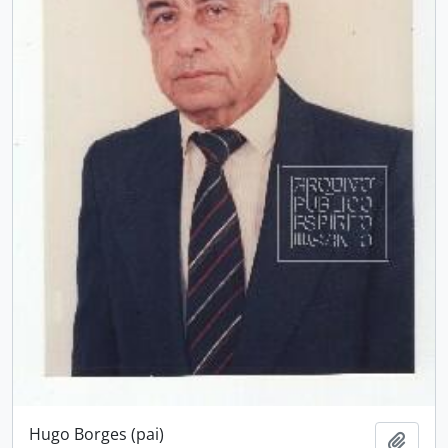
Hugo Borges (pai)
Adici