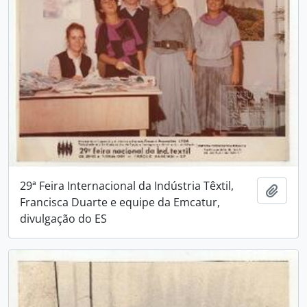
29ª Feira Internacional da Indústria Têxtil,
Adici
Francisca Duarte e equipe da Emcatur,
divulgação do ES