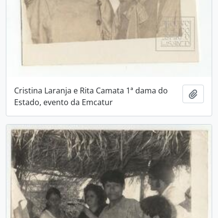
Cristina Laranja e Rita Camata 1ª dama do
Adici
Estado, evento da Emcatur