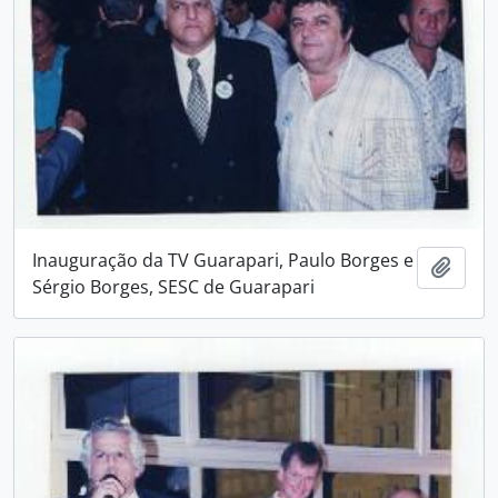
Inauguração da TV Guarapari, Paulo Borges e
Adici
Sérgio Borges, SESC de Guarapari