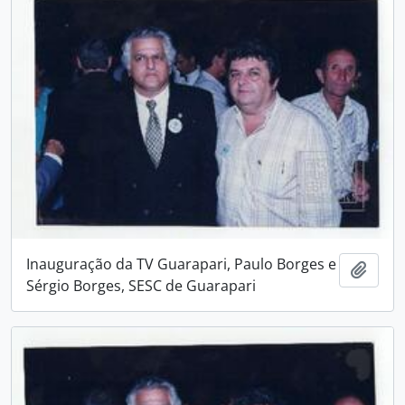
Inauguração da TV Guarapari, Paulo Borges e
Adici
Sérgio Borges, SESC de Guarapari