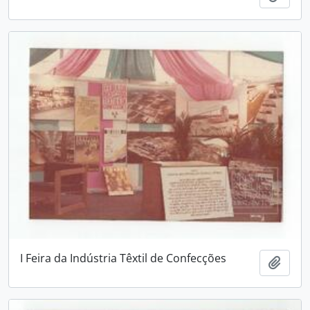
I Feira da Indústria Têxtil de Confecções
Adici