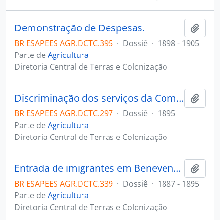
Demonstração de Despesas.
Adici
BR ESAPEES AGR.DCTC.395
·
Dossiê
·
1898 - 1905
Parte de
Agricultura
Diretoria Central de Terras e Colonização
Discriminação dos serviços da Comissão de Melhoramentos.
Adici
BR ESAPEES AGR.DCTC.297
·
Dossiê
·
1895
Parte de
Agricultura
Diretoria Central de Terras e Colonização
Entrada de imigrantes em Benevente (Anchieta).
Adici
BR ESAPEES AGR.DCTC.339
·
Dossiê
·
1887 - 1895
Parte de
Agricultura
Diretoria Central de Terras e Colonização