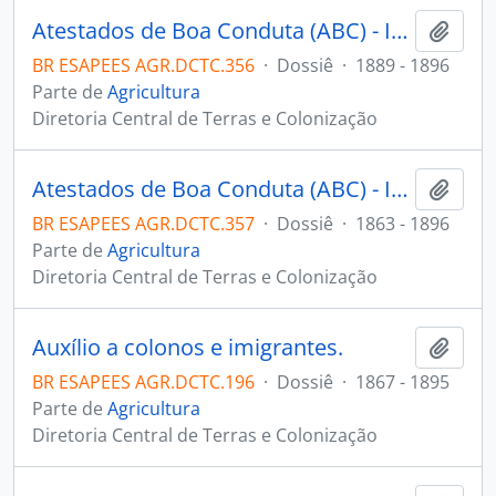
Atestados de Boa Conduta (ABC) - Imigração Espanhola.
Adici
BR ESAPEES AGR.DCTC.356
·
Dossiê
·
1889 - 1896
Parte de
Agricultura
Diretoria Central de Terras e Colonização
Atestados de Boa Conduta (ABC) - Imigração Espanhola (Inclui: Relação de Casamentos e Batizados de Imigrantes).
Adici
BR ESAPEES AGR.DCTC.357
·
Dossiê
·
1863 - 1896
Parte de
Agricultura
Diretoria Central de Terras e Colonização
Auxílio a colonos e imigrantes.
Adici
BR ESAPEES AGR.DCTC.196
·
Dossiê
·
1867 - 1895
Parte de
Agricultura
Diretoria Central de Terras e Colonização