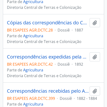
Parte de
Agricultura
Diretoria Central de Terras e Colonização
Cópias das correspondências do Chefe da Comissão da ex-Colônia Castelo com o Inspetor Geral e diversos funcionários.
Adici
BR ESAPEES AGR.DCTC.28
·
Dossiê
·
1887
Parte de
Agricultura
Diretoria Central de Terras e Colonização
Correspondências expedidas pela Diretoria de Terras e Colonização.
Adici
BR ESAPEES AGR.DCTC.42
·
Dossiê
·
1892
Parte de
Agricultura
Diretoria Central de Terras e Colonização
Correspondências recebidas pelo Agrimensor Joaquim Adolpho Pinto Pacca (Benevente e Alfredo Chaves).
Adici
BR ESAPEES AGR.DCTC.399
·
Dossiê
·
1882 - 1884
Parte de
Agricultura