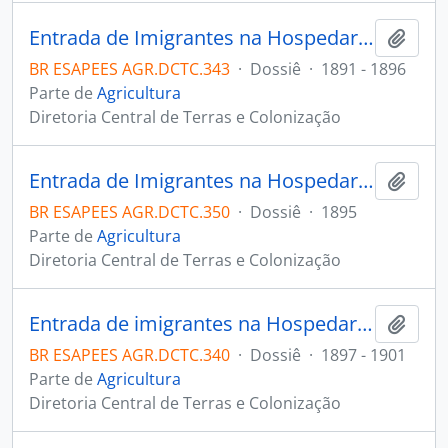
Entrada de Imigrantes na Hospedaria da Pedra d'Água.
Adici
BR ESAPEES AGR.DCTC.343
·
Dossiê
·
1891 - 1896
Parte de
Agricultura
Diretoria Central de Terras e Colonização
Entrada de Imigrantes na Hospedaria de Imigração na Cidade de Cachoeiro de Itapemirim.
Adici
BR ESAPEES AGR.DCTC.350
·
Dossiê
·
1895
Parte de
Agricultura
Diretoria Central de Terras e Colonização
Entrada de imigrantes na Hospedaria Pedra d'Água.
Adici
BR ESAPEES AGR.DCTC.340
·
Dossiê
·
1897 - 1901
Parte de
Agricultura
Diretoria Central de Terras e Colonização