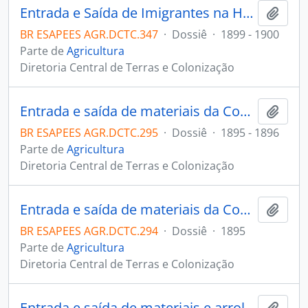
Entrada e Saída de Imigrantes na Hospedaria Pedra d'Água.
Adici
BR ESAPEES AGR.DCTC.347
·
Dossiê
·
1899 - 1900
Parte de
Agricultura
Diretoria Central de Terras e Colonização
Entrada e saída de materiais da Comissão de Melhoramentos da Capital.
Adici
BR ESAPEES AGR.DCTC.295
·
Dossiê
·
1895 - 1896
Parte de
Agricultura
Diretoria Central de Terras e Colonização
Entrada e saída de materiais da Comissão de Melhoramentos da Capital.
Adici
BR ESAPEES AGR.DCTC.294
·
Dossiê
·
1895
Parte de
Agricultura
Diretoria Central de Terras e Colonização
Entrada e saída de materiais e arrolamento dos mesmos da Comissão de Melhoramentos da Capital.
Adici