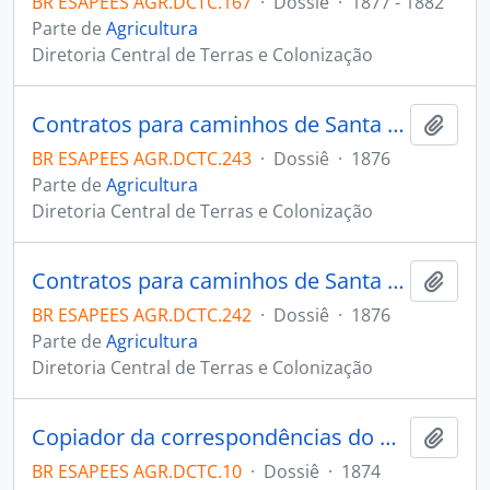
BR ESAPEES AGR.DCTC.167
·
Dossiê
·
1877 - 1882
Parte de
Agricultura
Diretoria Central de Terras e Colonização
Contratos para caminhos de Santa Leopoldina.
Adici
BR ESAPEES AGR.DCTC.243
·
Dossiê
·
1876
Parte de
Agricultura
Diretoria Central de Terras e Colonização
Contratos para caminhos de Santa Leopoldina.
Adici
BR ESAPEES AGR.DCTC.242
·
Dossiê
·
1876
Parte de
Agricultura
Diretoria Central de Terras e Colonização
Copiador da correspondências do Diretor da Colônia do Rio Novo com o Ministro da Agricultura e o Presidente.
Adici
BR ESAPEES AGR.DCTC.10
·
Dossiê
·
1874