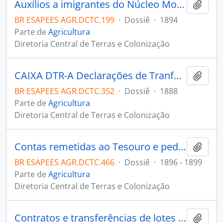
Auxílios a imigrantes do Núcleo Moniz Freire.
Adici
BR ESAPEES AGR.DCTC.199
·
Dossiê
·
1894
Parte de
Agricultura
Diretoria Central de Terras e Colonização
CAIXA DTR-A Declarações de Tranferências de Residência e de Passagem Gratuita para 3ª classe de passageiros embarcados no Vapor Italiano ÁDRIA e desembarcados em Vitória em 27/12/1888.
Adici
BR ESAPEES AGR.DCTC.352
·
Dossiê
·
1888
Parte de
Agricultura
Diretoria Central de Terras e Colonização
Contas remetidas ao Tesouro e pedidos de adiamentos.
Adici
BR ESAPEES AGR.DCTC.466
·
Dossiê
·
1896 - 1899
Parte de
Agricultura
Diretoria Central de Terras e Colonização
Contratos e transferências de lotes em Santa Leopoldina.
Adici