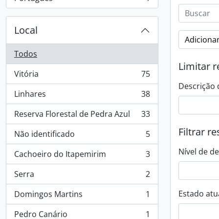
, 1 resultados
Local
Adicionar
Todos
Limitar r
Vitória
75
, 75 resultados
Descrição 
Linhares
38
, 38 resultados
Reserva Florestal de Pedra Azul
33
, 33 resultados
Filtrar r
Não identificado
5
, 5 resultados
Nível de d
Cachoeiro do Itapemirim
3
, 3 resultados
Serra
2
, 2 resultados
Estado atua
Domingos Martins
1
, 1 resultados
Pedro Canário
1