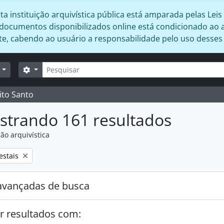
 instituição arquivística pública está amparada pelas Leis 
s documentos disponibilizados online está condicionado ao 
ente, cabendo ao usuário a responsabilidade pelo uso desse
Buscar
Opções de busca
r
ito Santo
strando 161 resultados
ão arquivística
:
estais
avançadas de busca
r resultados com: