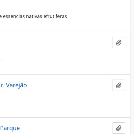
o
essencias nativas efrutiferas
Adici
o
r. Varejão
Adici
o
 Parque
Adici