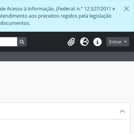
de Acesso à Informação, (Federal: n.º 12.527/2011 e
atendimento aos preceitos regidos pela legislação
s documentos.
Busque na página de navegação
Entrar
Área de Transferência
Idioma
Atalhos