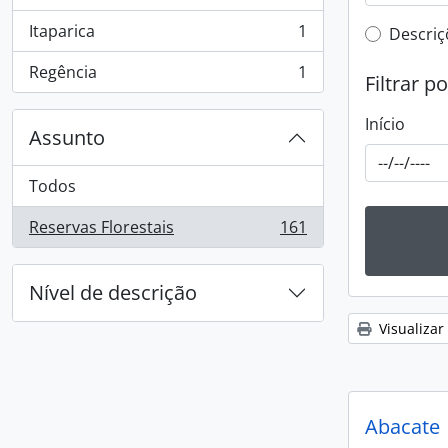
, 1 resultados
Itaparica
1
Filtro 
Descriç
, 1 resultados
Regência
1
Filtrar p
, 1 resultados
Início
Assunto
Todos
Reservas Florestais
161
, 161 resultados
Nível de descrição
Visualizar
Abacate