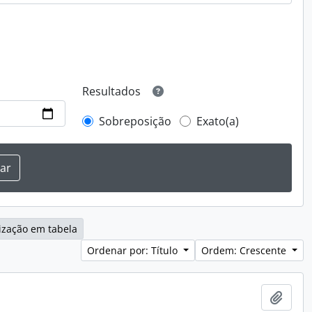
Resultados
Sobreposição
Exato(a)
ização em tabela
Ordenar por: Título
Ordem: Crescente
Adici