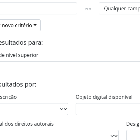
em
 novo critério
esultados para:
de nível superior
esultados por:
escrição
Objeto digital disponível
l dos direitos autorais
Desig