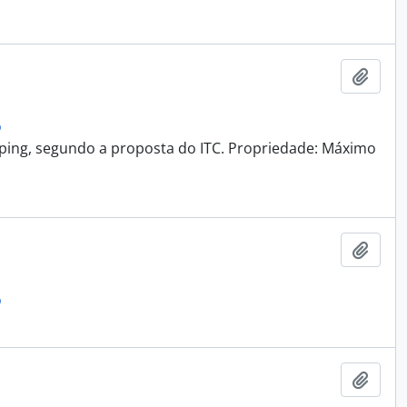
Adici
o
ping, segundo a proposta do ITC. Propriedade: Máximo
Adici
o
Adici