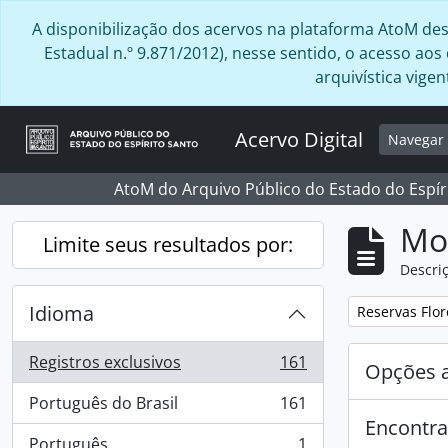
Skip to main content
A disponibilização dos acervos na plataforma AtoM desta
Estadual n.º 9.871/2012), nesse sentido, o acesso ao
arquivística vig
Acervo Digital
Navega
AtoM do Arquivo Público do Estado do Espír
Mo
Limite seus resultados por:
Descriç
Idioma
Remover filtro
Reservas Flor
Registros exclusivos
161
Opções 
, 161 resultados
Português do Brasil
161
, 161 resultados
Encontra
Português
1