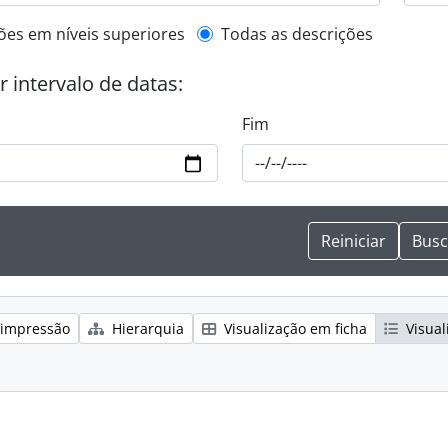
de descrição de nível superior
ões em níveis superiores
Todas as descrições
or intervalo de datas:
Fim
 impressão
Hierarquia
Visualização em ficha
Visual