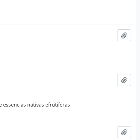
o
Adici
o
Adici
o
essencias nativas efrutiferas
Adici