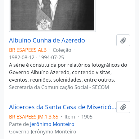
Albuíno Cunha de Azeredo
Adici
BR ESAPEES ALB
·
Coleção
·
1982-08-12 - 1994-07-25
A série é constituída por relatórios fotográficos do
Governo Albuíno Azeredo, contendo visitas,
eventos, reuniões, solenidades, entre outros.
Secretaria da Comunicação Social - SECOM
Alicerces da Santa Casa de Misericórdia que seria construída no Bairro Praia Do Suá
Adici
BR ESAPEES JM.1.3.65
·
Item
·
1905
Parte de
Jerônimo Monteiro
Governo Jerônymo Monteiro