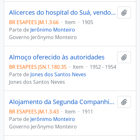
Alicerces do hospital do Suá, vendo-se o resto de uma antiga guarita já atingida pelo Mar
Adici
BR ESAPEES JM.1.3.66
·
Item
·
1905
Parte de
Jerônimo Monteiro
Governo Jerônymo Monteiro
Almoço oferecido às autoridades
Adici
BR ESAPEES JSN.1.180.35
·
Item
·
1952 - 1954
Parte de
Jones dos Santos Neves
Jones dos Santos Neves
Alojamento da Segunda Companhia do Corpo Militar de Polícia durantes reformas estruturais
Adici
BR ESAPEES JM.1.3.43
·
Item
·
1911
Parte de
Jerônimo Monteiro
Governo Jerônymo Monteiro