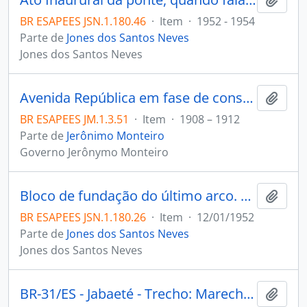
BR ESAPEES JSN.1.180.46
·
Item
·
1952 - 1954
Parte de
Jones dos Santos Neves
Jones dos Santos Neves
Avenida República em fase de construção.
Adici
BR ESAPEES JM.1.3.51
·
Item
·
1908 – 1912
Parte de
Jerônimo Monteiro
Governo Jerônymo Monteiro
Bloco de fundação do último arco. Margem esquerda do rio
Adici
BR ESAPEES JSN.1.180.26
·
Item
·
12/01/1952
Parte de
Jones dos Santos Neves
Jones dos Santos Neves
BR-31/ES - Jabaeté - Trecho: Marechal Floriano - Vitor Hugo. Firma: Carlos Fernandes e Cia. LTDA.
Adici