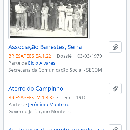
Associação Banestes, Serra
Adici
BR ESAPEES EA.1.22
·
Dossiê
·
03/03/1979
Parte de
Elcio Alvares
Secretaria da Comunicação Social - SECOM
Aterro do Campinho
Adici
BR ESAPEES JM.1.3.32
·
Item
·
1910
Parte de
Jerônimo Monteiro
Governo Jerônymo Monteiro
Ato Inaurural da ponte, quando falava Dr. Getúlio Vargas
Adici