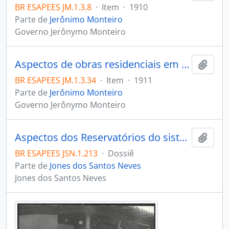
BR ESAPEES JM.1.3.8
·
Item
·
1910
Parte de
Jerônimo Monteiro
Governo Jerônymo Monteiro
Aspectos de obras residenciais em frente ao Quartel Militar
Adici
BR ESAPEES JM.1.3.34
·
Item
·
1911
Parte de
Jerônimo Monteiro
Governo Jerônymo Monteiro
Aspectos dos Reservatórios do sistema de abastecimento de água antes da ampliação
Adici
BR ESAPEES JSN.1.213
·
Dossiê
Parte de
Jones dos Santos Neves
Jones dos Santos Neves