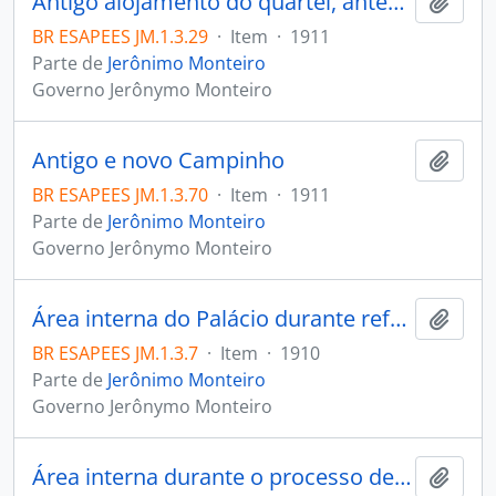
Antigo alojamento do quartel, antes e depois da reforma
Adici
BR ESAPEES JM.1.3.29
·
Item
·
1911
Parte de
Jerônimo Monteiro
Governo Jerônymo Monteiro
Antigo e novo Campinho
Adici
BR ESAPEES JM.1.3.70
·
Item
·
1911
Parte de
Jerônimo Monteiro
Governo Jerônymo Monteiro
Área interna do Palácio durante reforma do prédio
Adici
BR ESAPEES JM.1.3.7
·
Item
·
1910
Parte de
Jerônimo Monteiro
Governo Jerônymo Monteiro
Área interna durante o processo de remodelação
Adici