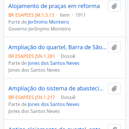
Alojamento de praças em reforma
Adici
BR ESAPEES JM.1.3.13
·
Item
·
1911
Parte de
Jerônimo Monteiro
Governo Jerônymo Monteiro
Ampliação do quartel, Barra de São Francisco
Adici
BR ESAPEES JSN.1.281
·
Dossiê
Parte de
Jones dos Santos Neves
Jones dos Santos Neves
Ampliação do sistema de abastecimento de água
Adici
BR ESAPEES JSN.1.217
·
Dossiê
Parte de
Jones dos Santos Neves
Jones dos Santos Neves