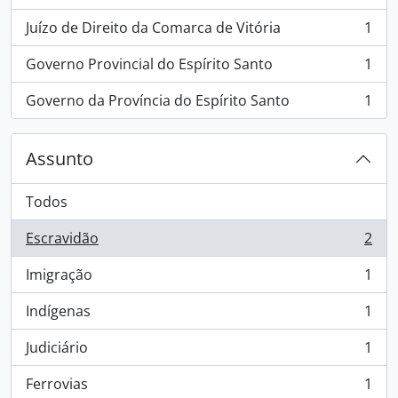
, 1 resultados
Juízo de Direito da Comarca de Vitória
1
, 1 resultados
Governo Provincial do Espírito Santo
1
, 1 resultados
Governo da Província do Espírito Santo
1
, 1 resultados
Assunto
Todos
Escravidão
2
, 2 resultados
Imigração
1
, 1 resultados
Indígenas
1
, 1 resultados
Judiciário
1
, 1 resultados
Ferrovias
1
, 1 resultados