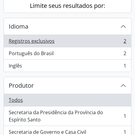
Limite seus resultados por:
Idioma
Registros exclusivos
2
, 2 resultados
Português do Brasil
2
, 2 resultados
Inglês
1
, 1 resultados
Produtor
Todos
Secretaria da Presidência da Província do
1
, 1 resultados
Espírito Santo
Secretaria de Governo e Casa Civil
1