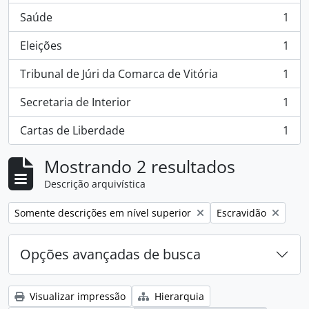
Saúde
1
, 1 resultados
Eleições
1
, 1 resultados
Tribunal de Júri da Comarca de Vitória
1
, 1 resultados
Secretaria de Interior
1
, 1 resultados
Cartas de Liberdade
1
, 1 resultados
Mostrando 2 resultados
Descrição arquivística
Remover filtro:
Remover filtro:
Somente descrições em nível superior
Escravidão
Opções avançadas de busca
Visualizar impressão
Hierarquia