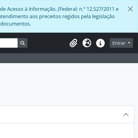
de Acesso à Informação, (Federal: n.º 12.527/2011 e
atendimento aos preceitos regidos pela legislação
s documentos.
Busque na página de navegação
Entrar
Área de Transferência
Idioma
Atalhos