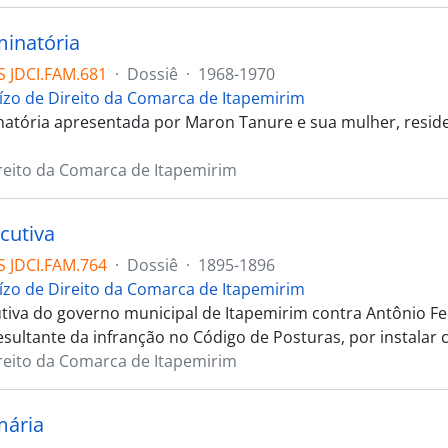
inatória
 JDCI.FAM.681
·
Dossiê
·
1968-1970
uízo de Direito da Comarca de Itapemirim
atória apresentada por Maron Tanure e sua mulher, reside
ireito da Comarca de Itapemirim
cutiva
 JDCI.FAM.764
·
Dossiê
·
1895-1896
uízo de Direito da Comarca de Itapemirim
tiva do governo municipal de Itapemirim contra Antônio Fe
esultante da infranção no Código de Posturas, por instalar
ireito da Comarca de Itapemirim
mária