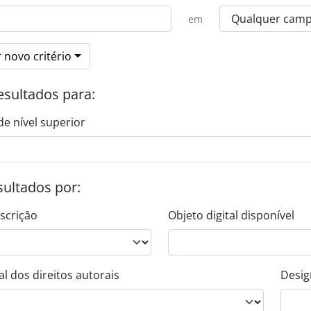
em
 novo critério
esultados para:
de nível superior
esultados por:
escrição
Objeto digital disponível
l dos direitos autorais
Desig