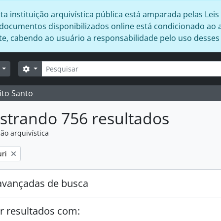
 instituição arquivística pública está amparada pelas Leis 
s documentos disponibilizados online está condicionado ao 
ente, cabendo ao usuário a responsabilidade pelo uso desse
Buscar
Opções de busca
r
ito Santo
strando 756 resultados
ão arquivística
:
uri
avançadas de busca
r resultados com: