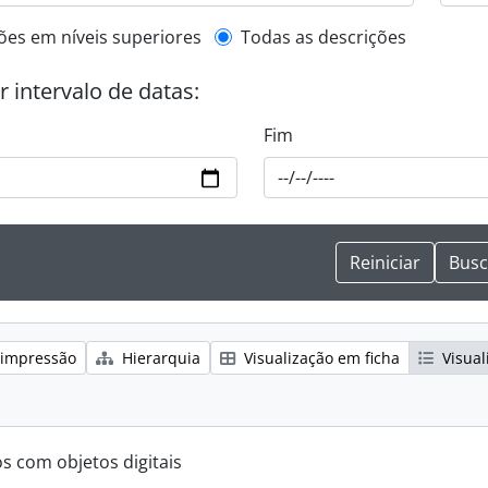
de descrição de nível superior
ões em níveis superiores
Todas as descrições
or intervalo de datas:
Fim
 impressão
Hierarquia
Visualização em ficha
Visual
os com objetos digitais