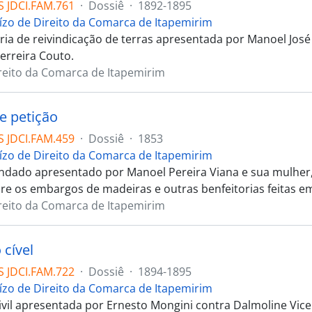
 JDCI.FAM.761
·
Dossiê
·
1892-1895
uízo de Direito da Comarca de Itapemirim
ia de reivindicação de terras apresentada por Manoel José
erreira Couto.
ireito da Comarca de Itapemirim
e petição
 JDCI.FAM.459
·
Dossiê
·
1853
uízo de Direito da Comarca de Itapemirim
dado apresentado por Manoel Pereira Viana e sua mulher,
re os embargos de madeiras e outras benfeitorias feitas em
ireito da Comarca de Itapemirim
 cível
 JDCI.FAM.722
·
Dossiê
·
1894-1895
uízo de Direito da Comarca de Itapemirim
ivil apresentada por Ernesto Mongini contra Dalmoline Vice