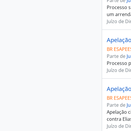
Parte de
J
Processo s
um arrenda
Juízo de D
Apelação
BR ESAPEES
Parte de
J
Processo p
Juízo de D
Apelação
BR ESAPEES
Parte de
J
Apelação c
contra Elia
Juízo de D