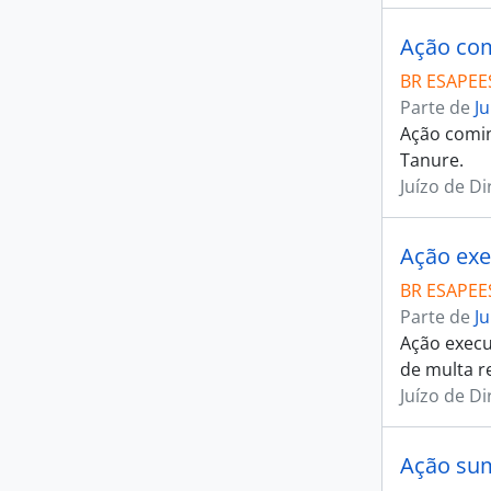
Ação com
BR ESAPEES
Parte de
J
Ação comin
Tanure.
Juízo de D
Ação exe
BR ESAPEES
Parte de
J
Ação execu
de multa r
Juízo de D
Ação su