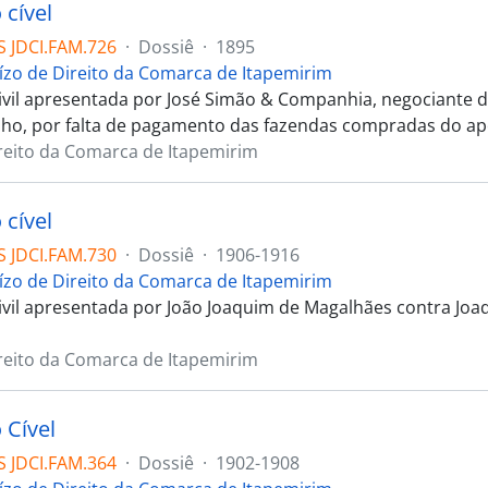
 cível
 JDCI.FAM.726
·
Dossiê
·
1895
uízo de Direito da Comarca de Itapemirim
ivil apresentada por José Simão & Companhia, negociante d
ho, por falta de pagamento das fazendas compradas do ap
ireito da Comarca de Itapemirim
 cível
 JDCI.FAM.730
·
Dossiê
·
1906-1916
uízo de Direito da Comarca de Itapemirim
ivil apresentada por João Joaquim de Magalhães contra Joa
ireito da Comarca de Itapemirim
 Cível
 JDCI.FAM.364
·
Dossiê
·
1902-1908