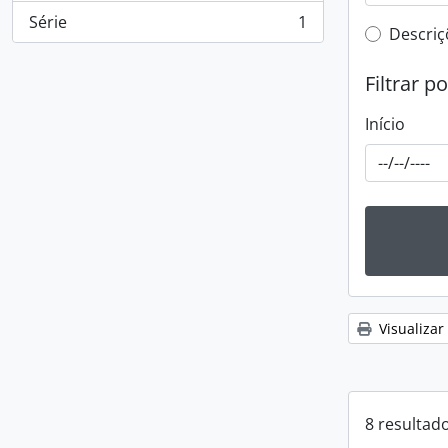
Série
1
, 1 resultados
Filtro 
Descriç
Filtrar p
Início
Visualizar
8 resultad