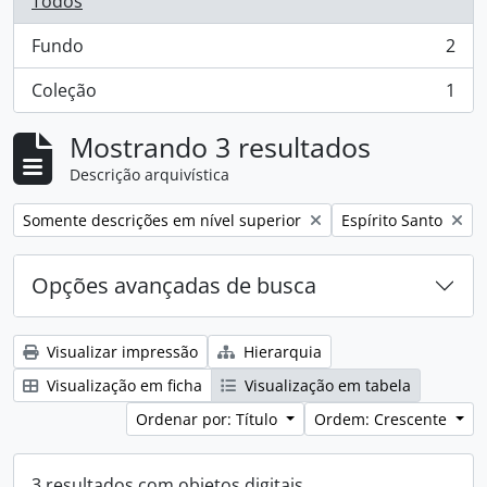
Todos
Fundo
2
, 2 resultados
Coleção
1
, 1 resultados
Mostrando 3 resultados
Descrição arquivística
Remover filtro:
Remover filtro:
Somente descrições em nível superior
Espírito Santo
Opções avançadas de busca
Visualizar impressão
Hierarquia
Visualização em ficha
Visualização em tabela
Ordenar por: Título
Ordem: Crescente
3 resultados com objetos digitais