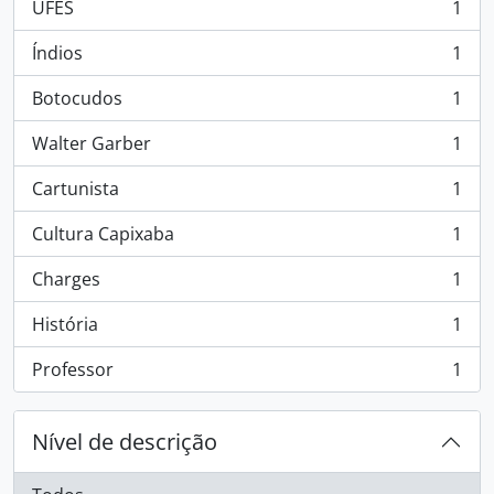
UFES
1
, 1 resultados
Índios
1
, 1 resultados
Botocudos
1
, 1 resultados
Walter Garber
1
, 1 resultados
Cartunista
1
, 1 resultados
Cultura Capixaba
1
, 1 resultados
Charges
1
, 1 resultados
História
1
, 1 resultados
Professor
1
, 1 resultados
Nível de descrição