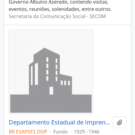
Governo Albuíno Azeredo, contendo visitas,
eventos, reuniões, solenidades, entre outros.
Secretaria da Comunicação Social - SECOM
Departamento Estadual de Imprensa e Propaganda
Adici
BR ESAPEES DEIP
·
Fundo
·
1929 - 1946