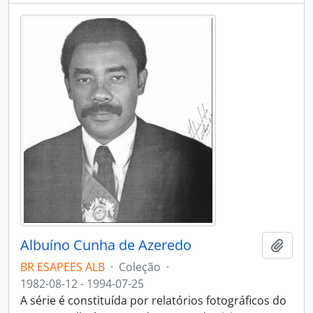
Albuíno Cunha de Azeredo
Adici
BR ESAPEES ALB
·
Coleção
·
1982-08-12 - 1994-07-25
A série é constituída por relatórios fotográficos do