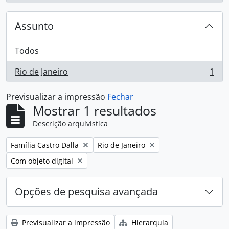
Assunto
Todos
Rio de Janeiro
1
, 1 resultados
Previsualizar a impressão
Fechar
Mostrar 1 resultados
Descrição arquivística
Remover filtro:
Remover filtro:
Família Castro Dalla
Rio de Janeiro
Remover filtro:
Com objeto digital
Opções de pesquisa avançada
Previsualizar a impressão
Hierarquia