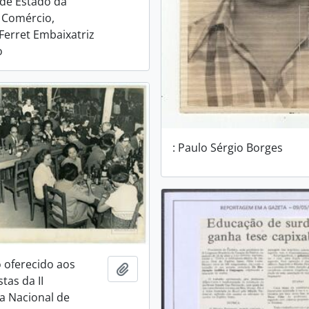
 de Estado da
e Comércio,
erret Embaixatriz
o
: Paulo Sérgio Borges
 oferecido aos
Adicionar a área de transferência
tas da II
a Nacional de