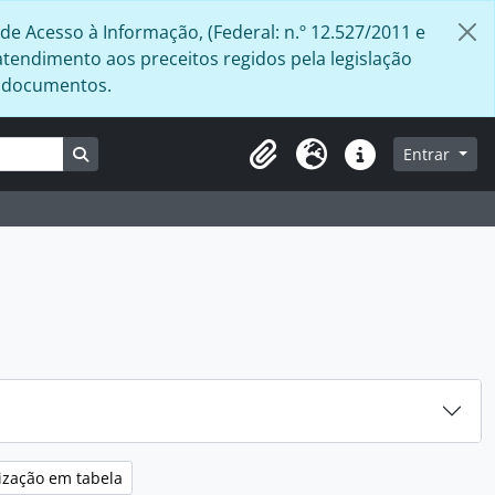
de Acesso à Informação, (Federal: n.º 12.527/2011 e
atendimento aos preceitos regidos pela legislação
s documentos.
Busque na página de navegação
Entrar
Área de Transferência
Idioma
Atalhos
ização em tabela