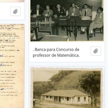
Adicionar a área de transferência
. Banca para Concurso de
Adici
professor de Matemática.