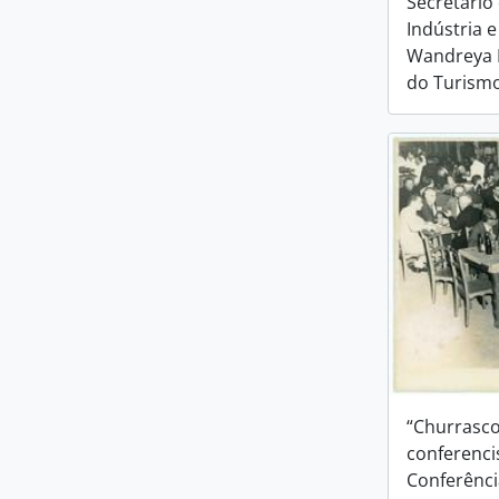
Secretário
Indústria 
Wandreya F
do Turism
“Churrasco
conferencis
Conferênci