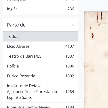
, 1440 resultados
Inglês
236
, 236 resultados
Parte de
Todos
Elcio Alvares
4107
, 4107 resultados
Teatro da Barra/ES
1887
, 1887 resultados
Polícia
1806
, 1806 resultados
Eurico Rezende
1802
, 1802 resultados
Instituto de Defesa
Agropecuária e Florestal do
1264
, 1264 resultados
Espírito Santo
Jones dos Santos Neves
1184