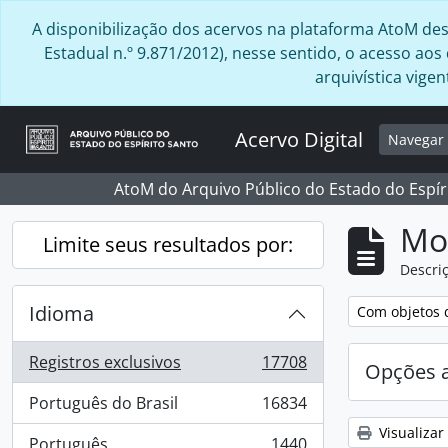
Skip to main content
A disponibilização dos acervos na plataforma AtoM desta
Estadual n.º 9.871/2012), nesse sentido, o acesso ao
arquivística vig
Acervo Digital
Navega
AtoM do Arquivo Público do Estado do Espír
Mo
Limite seus resultados por:
Descriç
Idioma
Remover filtro
Com objetos d
Registros exclusivos
17708
Opções 
, 17708 resultados
Português do Brasil
16834
, 16834 resultados
Visualizar
Português
1440