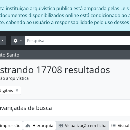
 instituição arquivística pública está amparada pelas Leis 
s documentos disponibilizados online está condicionado ao 
ente, cabendo ao usuário a responsabilidade pelo uso desse
Buscar
Opções de busca
r
ito Santo
strando 17708 resultados
ão arquivística
:
igitais
avançadas de busca
 impressão
Hierarquia
Visualização em ficha
Visual