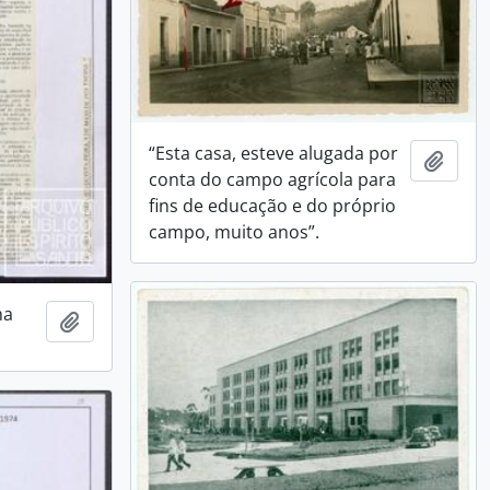
“Esta casa, esteve alugada por
Adici
conta do campo agrícola para
fins de educação e do próprio
campo, muito anos”.
ha
Adicionar a área de transferência