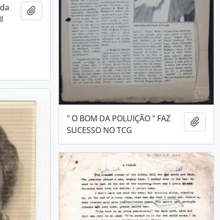
 da
Adicionar a área de transferência
I
" O BOM DA POLUIÇÃO " FAZ
Adici
SUCESSO NO TCG