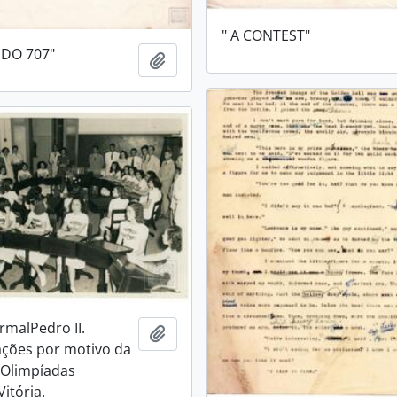
" A CONTEST"
 DO 707"
Adicionar a área de transferência
rmalPedro II.
Adicionar a área de transferência
ões por motivo da
s Olimpíadas
Vitória.