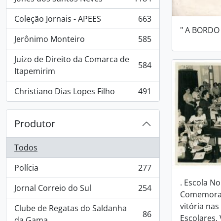
, 1184 resultados
Coleção Jornais - APEES
663
, 663 resultados
" A BORDO
Jerônimo Monteiro
585
, 585 resultados
Juízo de Direito da Comarca de
584
, 584 resultados
Itapemirim
Christiano Dias Lopes Filho
491
, 491 resultados
Produtor
Todos
Polícia
277
, 277 resultados
. Escola No
Jornal Correio do Sul
254
, 254 resultados
Comemoraç
vitória na
Clube de Regatas do Saldanha
86
Escolares. 
, 86 resultados
da Gama