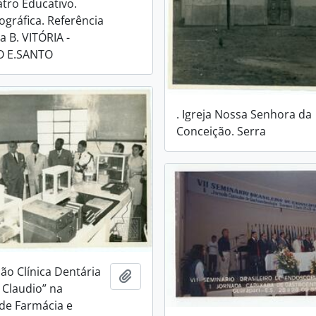
atro Educativo.
ográfica. Referência
a B. VITÓRIA -
O E.SANTO
. Igreja Nossa Senhora da
Conceição. Serra
ão Clínica Dentária
Adicionar a área de transferência
 Claudio” na
de Farmácia e