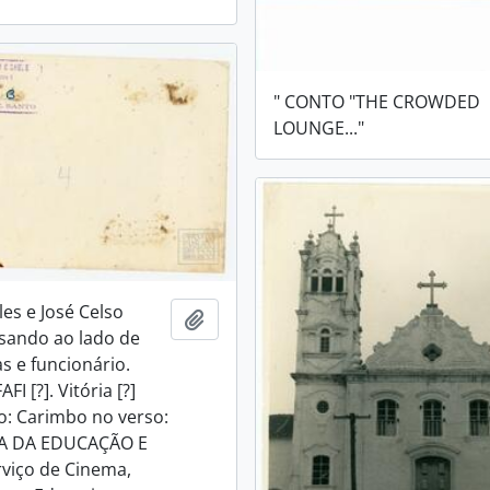
" CONTO "THE CROWDED
LOUNGE..."
lles e José Celso
Adicionar a área de transferência
sando ao lado de
s e funcionário.
FI [?]. Vitória [?]
: Carimbo no verso:
A DA EDUCAÇÃO E
viço de Cinema,