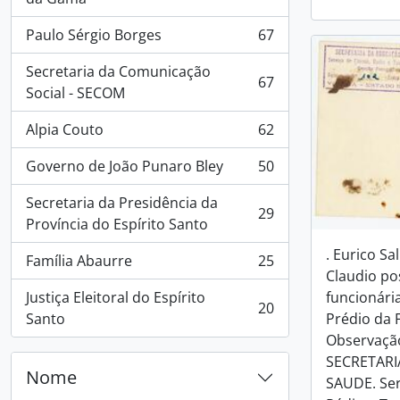
Paulo Sérgio Borges
67
, 67 resultados
Secretaria da Comunicação
67
, 67 resultados
Social - SECOM
Alpia Couto
62
, 62 resultados
Governo de João Punaro Bley
50
, 50 resultados
Secretaria da Presidência da
29
, 29 resultados
Província do Espírito Santo
. Eurico Sa
Família Abaurre
25
, 25 resultados
Claudio po
Justiça Eleitoral do Espírito
funcionária
20
, 20 resultados
Santo
Prédio da FA
Observação
SECRETARI
Nome
SAUDE. Ser