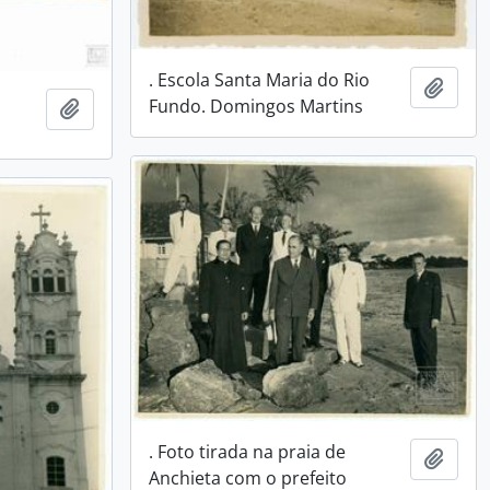
. Escola Santa Maria do Rio
Adici
Fundo. Domingos Martins
Adicionar a área de transferência
. Foto tirada na praia de
Adici
Anchieta com o prefeito