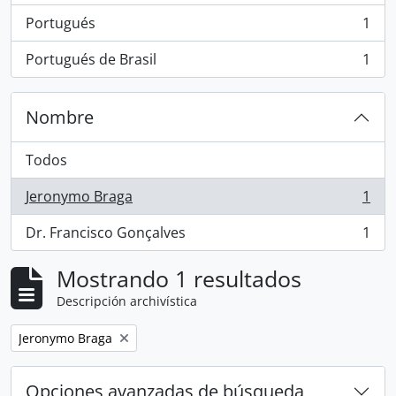
Portugués
1
, 1 resultados
Portugués de Brasil
1
, 1 resultados
Nombre
Todos
Jeronymo Braga
1
, 1 resultados
Dr. Francisco Gonçalves
1
, 1 resultados
Mostrando 1 resultados
Descripción archivística
Remove filter:
Jeronymo Braga
Opciones avanzadas de búsqueda