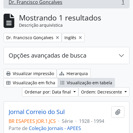
Dr. Francisco Gonçalves
1
, 1 resultados
Mostrando 1 resultados
Descrição arquivística
Remover filtro:
Remover filtro:
Dr. Francisco Gonçalves
Inglês
Opções avançadas de busca
Visualizar impressão
Hierarquia
Visualização em ficha
Visualização em tabela
Ordenar por: Data final
Ordem: Decrescente
Jornal Correio do Sul
Adici
BR ESAPEES JOR.1.JCS
·
Série
·
1928 - 1994
Parte de
Coleção Jornais - APEES