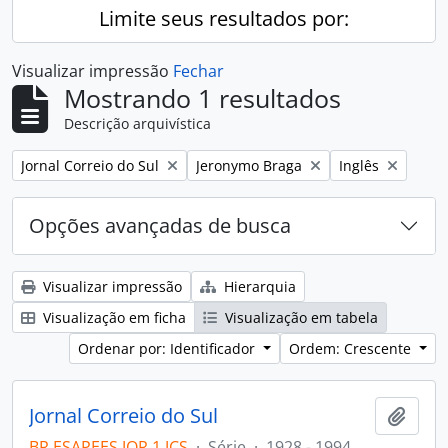
Limite seus resultados por:
Visualizar impressão
Fechar
Mostrando 1 resultados
Descrição arquivística
Remover filtro:
Remover filtro:
Remover filtro:
Jornal Correio do Sul
Jeronymo Braga
Inglês
Opções avançadas de busca
Visualizar impressão
Hierarquia
Visualização em ficha
Visualização em tabela
Ordenar por: Identificador
Ordem: Crescente
Jornal Correio do Sul
Adici
BR ESAPEES JOR.1.JCS
·
Série
·
1928 - 1994