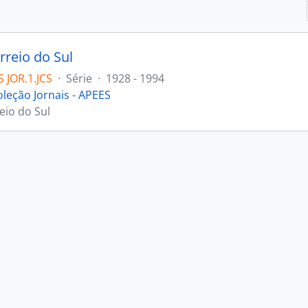
rreio do Sul
 JOR.1.JCS
·
Série
·
1928 - 1994
oleção Jornais - APEES
eio do Sul