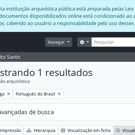
 instituição arquivística pública está amparada pelas Leis 
s documentos disponibilizados online está condicionado ao 
ente, cabendo ao usuário a responsabilidade pelo uso desse
Buscar
Opções de busca
Navegar
ito Santo
strando 1 resultados
ão arquivística
:
Remover filtro:
ga
Português do Brasil
avançadas de busca
 impressão
Hierarquia
Visualização em ficha
Visual