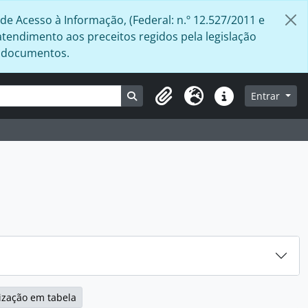
de Acesso à Informação, (Federal: n.º 12.527/2011 e
atendimento aos preceitos regidos pela legislação
s documentos.
Busque na página de navegação
Entrar
Área de Transferência
Idioma
Atalhos
ização em tabela