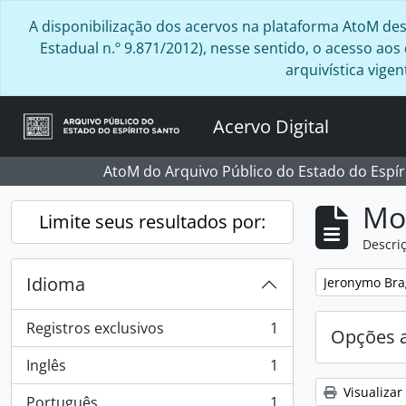
Skip to main content
A disponibilização dos acervos na plataforma AtoM desta
Estadual n.º 9.871/2012), nesse sentido, o acesso ao
arquivística vig
Acervo Digital
AtoM do Arquivo Público do Estado do Espír
Mo
Limite seus resultados por:
Descriç
Idioma
Remover filtro
Jeronymo Bra
Registros exclusivos
1
Opções 
, 1 resultados
Inglês
1
, 1 resultados
Visualizar
Português
1